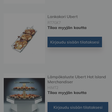
Lankakori Ubert
RT7GK7
Tilaa myyjän kautta
Kirjaudu sisään tilataksesi
Lämpökaluste Ubert Hot Island
Merchandiser
HIMT2
Tilaa myyjän kautta
Kirjaudu sisään tilataksesi