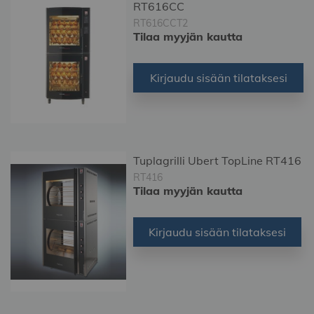
RT616CC
RT616CCT2
Tilaa myyjän kautta
Kirjaudu sisään tilataksesi
Tuplagrilli Ubert TopLine RT416
RT416
Tilaa myyjän kautta
Kirjaudu sisään tilataksesi