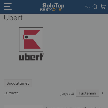
Ubert
Suodattimet
S
18
tuote
Järjestä
D
Di