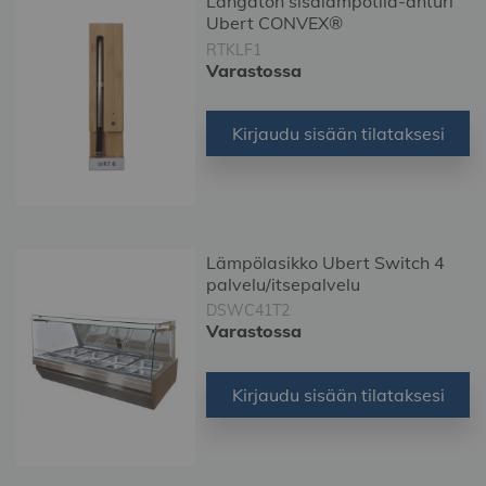
Langaton sisälämpötila-anturi
Ubert CONVEX®
RTKLF1
Varastossa
Kirjaudu sisään tilataksesi
Lämpölasikko Ubert Switch 4
palvelu/itsepalvelu
DSWC41T2
Varastossa
Kirjaudu sisään tilataksesi