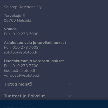
Solotop Restaone Oy
Turvekuja 6
00700 Helsinki
Vaihde
Puh.
010 273 7000
Asiakaspalvelu ja tarviketilaukset
Puh.
010 273 7002
solotop@solotop.fi
Huoltokutsut ja varaosatilaukset
Puh.
010 273 7700
huolto@solotop.fi
varaosat@solotop.fi
Tietoa meistä
Tuotteet ja Palvelut
Verkkokauppa