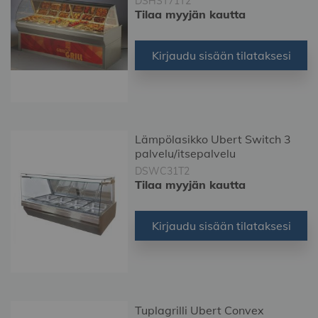
DSHST71T2
Tilaa myyjän kautta
Kirjaudu sisään tilataksesi
Lämpölasikko Ubert Switch 3
palvelu/itsepalvelu
DSWC31T2
Tilaa myyjän kautta
Kirjaudu sisään tilataksesi
Tuplagrilli Ubert Convex