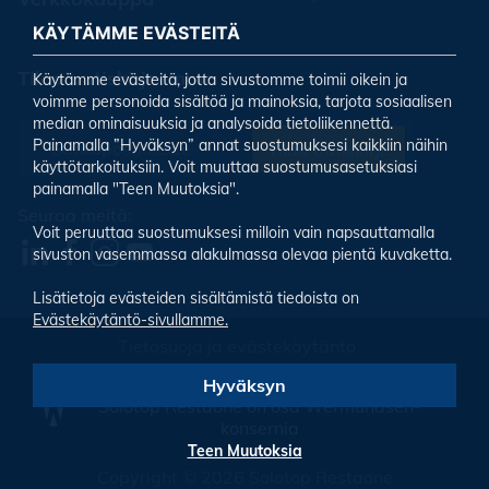
KÄYTÄMME EVÄSTEITÄ
Tilaa uutiskirjeemme
Käytämme evästeitä, jotta sivustomme toimii oikein ja
voimme personoida sisältöä ja mainoksia, tarjota sosiaalisen
median ominaisuuksia ja analysoida tietoliikennettä.
Painamalla ”Hyväksyn” annat suostumuksesi kaikkiin näihin
Tilaa uutiskirje
käyttötarkoituksiin. Voit muuttaa suostumusasetuksiasi
painamalla "Teen Muutoksia".
Seuraa meitä:
Voit peruuttaa suostumuksesi milloin vain napsauttamalla
sivuston vasemmassa alakulmassa olevaa pientä kuvaketta.
Lisätietoja evästeiden sisältämistä tiedoista on
Evästekäytäntö-sivullamme.
Tietosuoja ja evästekäytäntö
Evästeiden asetukset
Hyväksyn
Solotop Restaone on osa Wermundsen-
konsernia
Teen Muutoksia
Copyright © 2026 Solotop Restaone