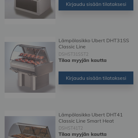
Kirjaudu sisään tilataksesi
Lämpölasikko Ubert DHT31SS
Classic Line
DSHST31SST2
Tilaa myyjän kautta
Kirjaudu sisään tilataksesi
Lämpölasikko Ubert DHT41
Classic Line Smart Heat
DSHST41T2
Tilaa myyjän kautta