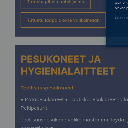
Tutustu pihvimuotoilijoihin
Voit pe
olevaa p
Lisätiet
Tutustu jääpalakone valikoimaan
PESUKONEET JA
HYGIENIALAITTEET
Teollisuuspesukoneet
• Patapesukoneet • Laatikkopesukoneet ja l
Peltipesurit
Teollisuuspesukone valikoimastamme löydät ju