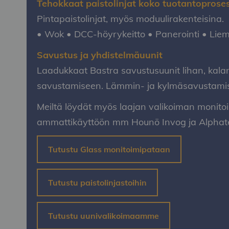
Tehokkaat paistolinjat koko tuotantoproses
Pintapaistolinjat, myös moduulirakenteisina.
• Wok • DCC-höyrykeitto • Panerointi • Liem
Savustus ja yhdistelmäuunit
Laadukkaat Bastra savustusuunit lihan, kala
savustamiseen. Lämmin- ja kylmäsavustami
Meiltä löydät myös laajan valikoiman monito
ammattikäyttöön mm Hounö Invog ja Alphate
Tutustu Glass monitoimipataan
Tutustu paistolinjastoihin
Tutustu uunivalikoimaamme