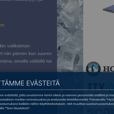
en
kin valikoiman
t niin pienen kun suuren
isina, omalla säiliöllä tai
YTÄMME EVÄSTEITÄ
 evästeitä, jotta sivustomme toimii oikein ja voimme personoida sisältöä ja ma
sosiaalisen median ominaisuuksia ja analysoida tietoliikennettä. Painamalla ”Hyv
ostumuksesi kaikkiin näihin käyttötarkoituksiin. Voit muuttaa suostumusasetuksi
lla "Teen Muutoksia".