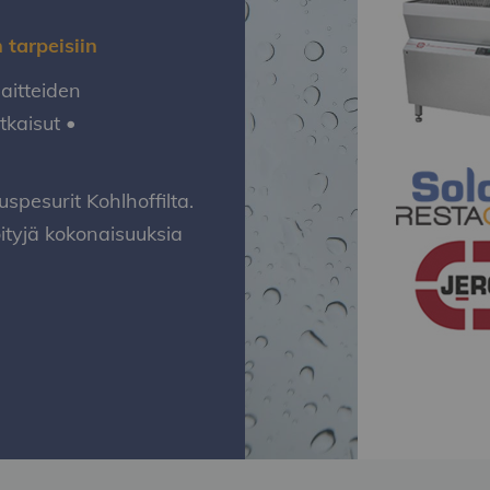
 tarpeisiin
laitteiden
tkaisut •
spesurit Kohlhoffilta.
tyjä kokonaisuuksia