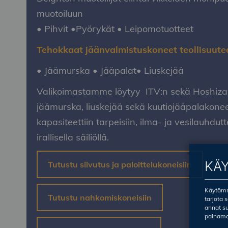
muotoiluun
•
Pihvit •
Pyörykät
•
Leipomotuotteet
Tehokkaat jäänvalmistuskoneet teollisuute
•
Jäämurska
•
Jääpalat
•
Liuskejää
Valikoimastamme löytyy ITV:n sekä Hoshiza
jäämurska, liuskejää sekä kuutiojääpalakonee
kapasiteettiin tarpeisiin, ilma- ja vesilauhdutte
irallisella säiliöllä.
KÄ
Tutustu siivutus ja paloittelukoneisiin
Käytämme
Tutustu nahkomiskoneisiin
tarjota 
annat su
painama