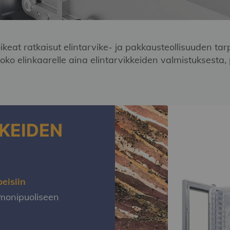
ikeat ratkaisut elintarvike- ja pakkausteollisuuden t
 koko elinkaarelle aina elintarvikkeiden valmistuksest
KKEIDEN
eisiin
 monipuoliseen