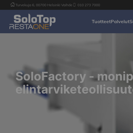
Turvekuja 6, 00700 Helsinki Vaihde
010 273 7000
Tuotteet
Palvelut
S
SoloFactory - monipu
elintarviketeollisuu