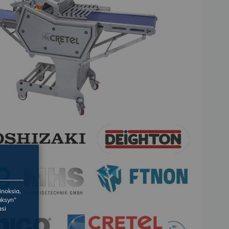
inoksia,
äksyn”
asi