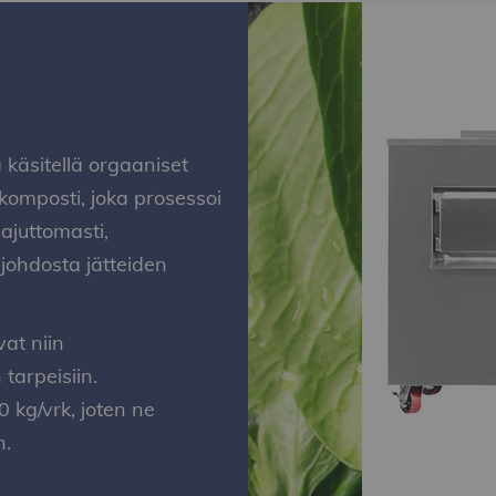
käsitellä orgaaniset
ikomposti, joka prosessoi
juttomasti,
 johdosta jätteiden
at niin
tarpeisiin.
 kg/vrk, joten ne
n.