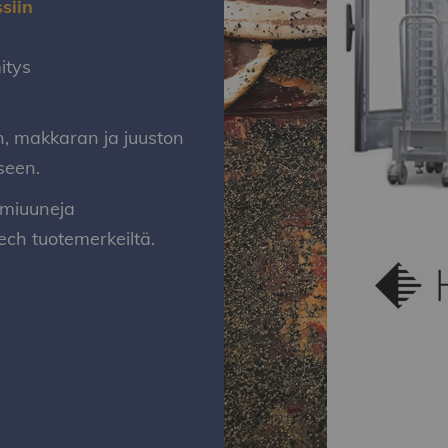
siin
itys
n, makkaran ja juuston
seen.
imiuuneja
ch tuotemerkeiltä.