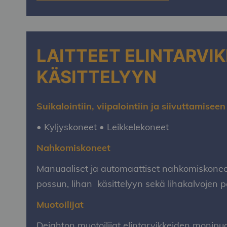
LAITTEET ELINTARVI
KÄSITTELYYN
Suikalointiin, viipalointiin ja siivuttamisee
•
Kyljyskoneet • Leikkelekoneet
Nahkomiskoneet
Manuaaliset ja automaattiset nahkomiskone
possun, lihan käsittelyyn sekä lihakalvojen 
Muotoilijat
Deighton muotoilijat elintarvikkeiden monipuo