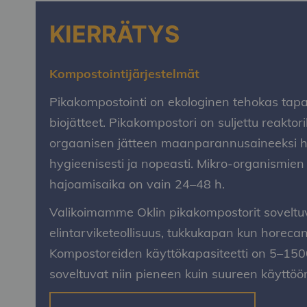
KIERRÄTYS
Kompostointijärjestelmät
Pikakompostointi on ekologinen tehokas tapa 
biojätteet. Pikakompostori on suljettu reaktor
orgaanisen jätteen maanparannusaineeksi ha
hygieenisesti ja nopeasti. Mikro-organismien
hajoamisaika on vain 24–48 h.
Valikoimamme Oklin pikakompostorit soveltuv
elintarviketeollisuus, tukkukapan kun horecan 
Kompostoreiden käyttökapasiteetti on 5–1500
soveltuvat niin pieneen kuin suureen käyttöö