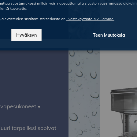
ruuttaa suostumuksesi milloin vain napsauttamalla sivuston vasemmassa alakul
ientä kuvaketta.
oja evästeiden sisältämistä tiedoista on
Evästekäytäntö-sivullamme.
Hyväksyn
Teen Muutoksia
avapesukoneet •
uri tarpeillesi sopivat