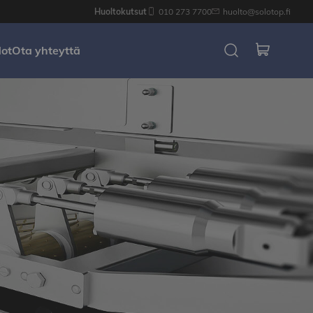
Huoltokutsut
010 273 7700
huolto@solotop.fi
dot
Ota yhteyttä