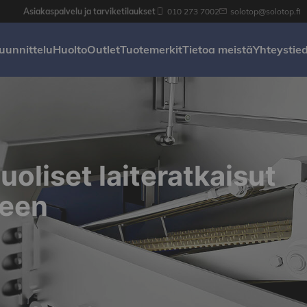
Asiakaspalvelu ja tarviketilaukset
010 273 7002
solotop@solotop.fi
uunnittelu
Huolto
Outlet
Tuotemerkit
Tietoa meistä
Yhteystie
oliset laiteratkaisut
teen