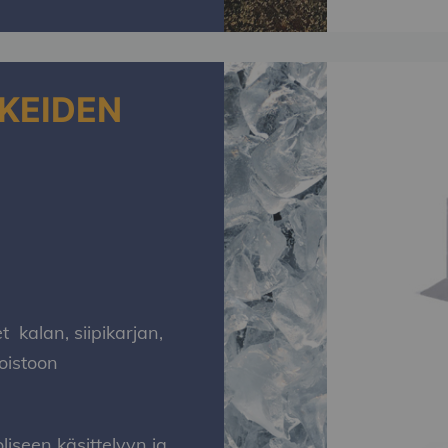
KKEIDEN
n
et k
alan,
s
iipikarjan,
poistoon
liseen käsittelyyn ja