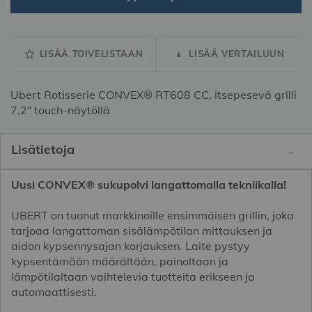
LISÄÄ TOIVELISTAAN
LISÄÄ VERTAILUUN
Ubert Rotisserie CONVEX® RT608 CC, itsepesevä grilli
7,2“ touch-näytöllä
Lisätietoja
Uusi CONVEX® sukupolvi langattomalla tekniikalla!
UBERT on tuonut markkinoille ensimmäisen grillin, joka
tarjoaa langattoman sisälämpötilan mittauksen ja
aidon kypsennysajan korjauksen. Laite pystyy
kypsentämään määrältään, painoltaan ja
lämpötilaltaan vaihtelevia tuotteita erikseen ja
automaattisesti.