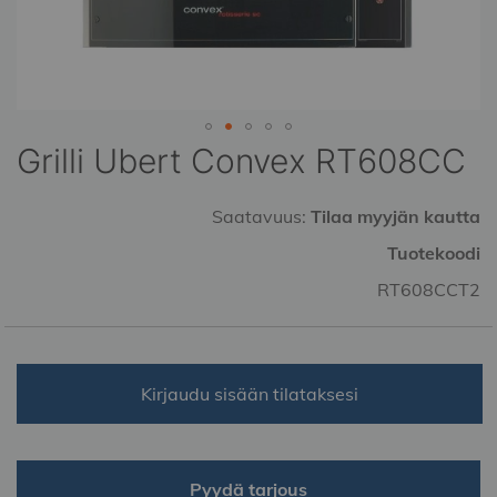
Grilli Ubert Convex RT608CC
Skip
to
the
Saatavuus:
Tilaa myyjän kautta
beginning
of
Tuotekoodi
the
RT608CCT2
images
gallery
Kirjaudu sisään tilataksesi
Pyydä tarjous