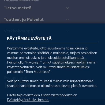
Tietoa meistä
Tuotteet ja Palvelut
Verkkokauppa
KÄYTÄMME EVÄSTEITÄ
Tilaa uutiskirjeemme
Käytämme evästeitä, jotta sivustomme toimii oikein ja
voimme personoida sisältöä ja mainoksia, tarjota sosiaalisen
median ominaisuuksia ja analysoida tietoliikennettä.
Painamalla ”Hyväksyn” annat suostumuksesi kaikkiin näihin
Tilaa uutiskirje
käyttötarkoituksiin. Voit muuttaa suostumusasetuksiasi
painamalla "Teen Muutoksia".
Seuraa meitä:
Voit peruuttaa suostumuksesi milloin vain napsauttamalla
sivuston vasemmassa alakulmassa olevaa pientä kuvaketta.
Lisätietoja evästeiden sisältämistä tiedoista on
Evästekäytäntö-sivullamme.