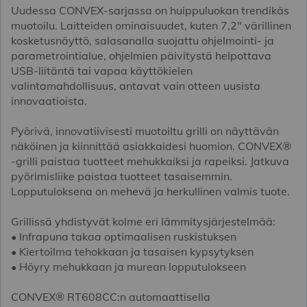
Uudessa CONVEX-sarjassa on huippuluokan trendikäs
muotoilu. Laitteiden ominaisuudet, kuten 7,2" värillinen
kosketusnäyttö, salasanalla suojattu ohjelmointi- ja
parametrointialue, ohjelmien päivitystä helpottava
USB-liitäntä tai vapaa käyttökielen
valintamahdollisuus, antavat vain otteen uusista
innovaatioista.
Pyörivä, innovatiivisesti muotoiltu grilli on näyttävän
näköinen ja kiinnittää asiakkaidesi huomion. CONVEX®
-grilli paistaa tuotteet mehukkaiksi ja rapeiksi. Jatkuva
pyörimisliike paistaa tuotteet tasaisemmin.
Lopputuloksena on mehevä ja herkullinen valmis tuote.
Grillissä yhdistyvät kolme eri lämmitysjärjestelmää:
• Infrapuna takaa optimaalisen ruskistuksen
• Kiertoilma tehokkaan ja tasaisen kypsytyksen
• Höyry mehukkaan ja murean lopputulokseen
CONVEX® RT608CC:n automaattisella