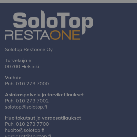
Solotop Restaone Oy
Turvekuja 6
00700 Helsinki
Vaihde
Puh.
010 273 7000
Asiakaspalvelu ja tarviketilaukset
Puh.
010 273 7002
solotop@solotop.fi
Huoltokutsut ja varaosatilaukset
Puh.
010 273 7700
huolto@solotop.fi
varaosat@solotop.fi