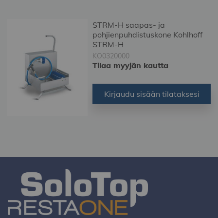
STRM-H saapas- ja
pohjienpuhdistuskone Kohlhoff
STRM-H
KO0320000
Tilaa myyjän kautta
Kirjaudu sisään tilataksesi