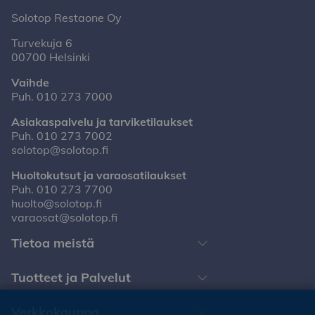
Solotop Restaone Oy
Turvekuja 6
00700 Helsinki
Vaihde
Puh.
010 273 7000
Asiakaspalvelu ja tarviketilaukset
Puh.
010 273 7002
solotop@solotop.fi
Huoltokutsut ja varaosatilaukset
Puh.
010 273 7700
huolto@solotop.fi
varaosat@solotop.fi
Tietoa meistä
Tuotteet ja Palvelut
Verkkokauppa