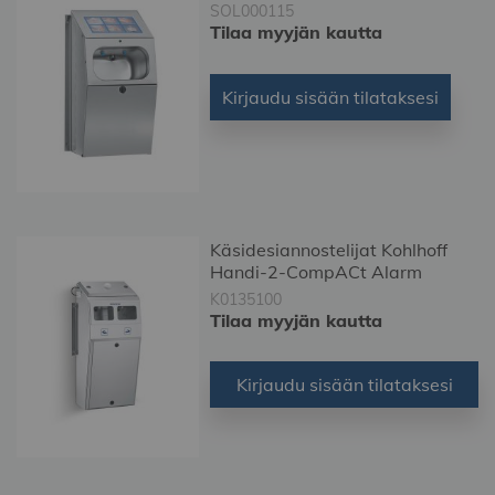
SOL000115
Tilaa myyjän kautta
Kirjaudu sisään tilataksesi
Käsidesiannostelijat Kohlhoff
Handi-2-CompACt Alarm
K0135100
Tilaa myyjän kautta
Kirjaudu sisään tilataksesi