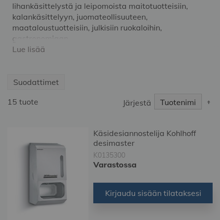
lihankäsittelystä ja leipomoista maitotuotteisiin,
kalankäsittelyyn, juomateollisuuteen,
maataloustuotteisiin, julkisiin ruokaloihin,
gastronomiaan
Lue lisää
Suodattimet
S
15
tuote
Järjestä
D
Di
Käsidesiannostelija Kohlhoff
desimaster
K0135300
Varastossa
Kirjaudu sisään tilataksesi