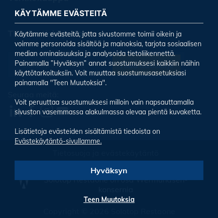
KÄYTÄMME EVÄSTEITÄ
Tilaa uutiskirjeemme
Käytämme evästeitä, jotta sivustomme toimii oikein ja
voimme personoida sisältöä ja mainoksia, tarjota sosiaalisen
median ominaisuuksia ja analysoida tietoliikennettä.
Painamalla ”Hyväksyn” annat suostumuksesi kaikkiin näihin
Tilaa uutiskirje
käyttötarkoituksiin. Voit muuttaa suostumusasetuksiasi
painamalla "Teen Muutoksia".
Seuraa meitä:
Voit peruuttaa suostumuksesi milloin vain napsauttamalla
sivuston vasemmassa alakulmassa olevaa pientä kuvaketta.
Lisätietoja evästeiden sisältämistä tiedoista on
Evästekäytäntö-sivullamme.
Tietosuoja ja evästekäytäntö
Evästeiden asetukset
Hyväksyn
Solotop Restaone on osa Wermundsen-
konsernia
Teen Muutoksia
Copyright © 2026 Solotop Restaone