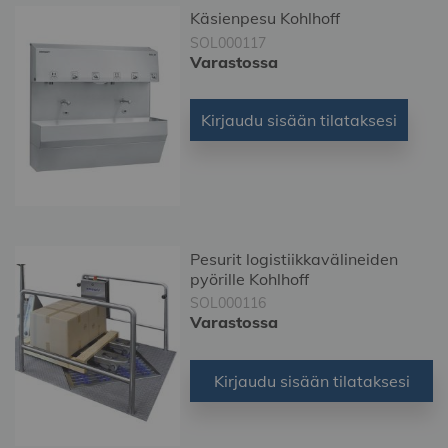
Käsienpesu Kohlhoff
SOL000117
Varastossa
Kirjaudu sisään tilataksesi
Pesurit logistiikkavälineiden
pyörille Kohlhoff
SOL000116
Varastossa
Kirjaudu sisään tilataksesi