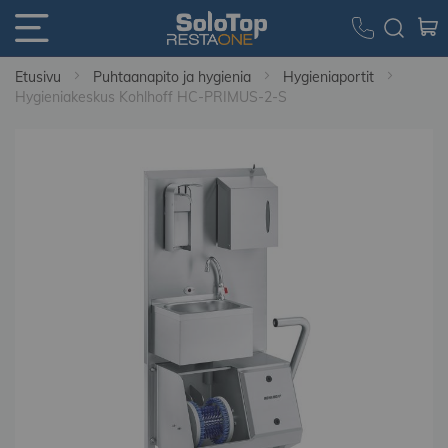
Etusivu
Puhtaanapito ja hygienia
Hygieniaportit
Hygieniakeskus Kohlhoff HC-PRIMUS-2-S
Skip
to
the
end
of
the
images
gallery