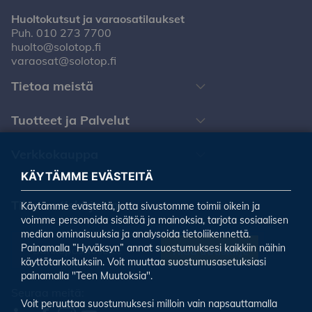
Huoltokutsut ja varaosatilaukset
Puh.
010 273 7700
huolto@solotop.fi
varaosat@solotop.fi
Tietoa meistä
Tuotteet ja Palvelut
Verkkokauppa
KÄYTÄMME EVÄSTEITÄ
Tilaa uutiskirjeemme
Käytämme evästeitä, jotta sivustomme toimii oikein ja
voimme personoida sisältöä ja mainoksia, tarjota sosiaalisen
median ominaisuuksia ja analysoida tietoliikennettä.
Painamalla ”Hyväksyn” annat suostumuksesi kaikkiin näihin
Tilaa uutiskirje
käyttötarkoituksiin. Voit muuttaa suostumusasetuksiasi
painamalla "Teen Muutoksia".
Seuraa meitä:
Voit peruuttaa suostumuksesi milloin vain napsauttamalla