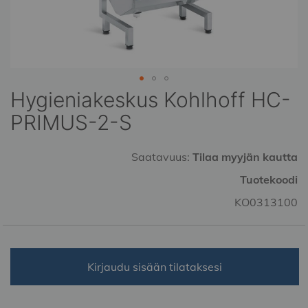
Hygieniakeskus Kohlhoff HC-
Skip
to
PRIMUS-2-S
the
beginning
of
Saatavuus:
Tilaa myyjän kautta
the
Tuotekoodi
images
gallery
KO0313100
Kirjaudu sisään tilataksesi