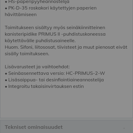
• HS-paperipyyheannostelija
• PK-D-35 roskakori käytettyjen paperien
hävittämiseen
Toimitukseen sisältyy myös seinäkiinnitteinen
kanisteripidike PRIMUS II -puhdistuskoneessa
käytettävälle puhdistusaineelle.
Huom. Sifoni, liitososat, tiivisteet ja muut pienosat eivät
sisälly toimitukseen.
Lisävarusteet ja vaihtoehdot:
• Seinäasennettava versio: HC-PRIMUS-2-W
• Lisäsaippua- tai desinfiointiaineannostelija
• Integroitu takaisinvirtauksen estin
Tekniset ominaisuudet