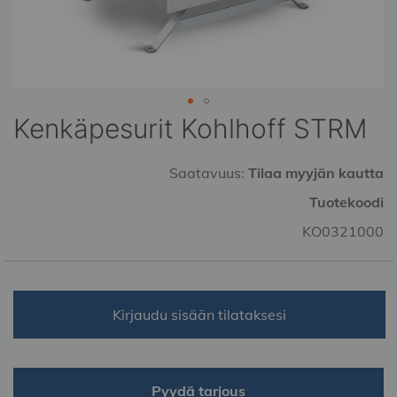
Kenkäpesurit Kohlhoff STRM
Skip
to
the
Saatavuus:
Tilaa myyjän kautta
beginning
of
Tuotekoodi
the
KO0321000
images
gallery
Kirjaudu sisään tilataksesi
Pyydä tarjous