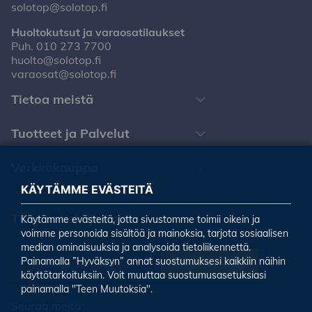
solotop@solotop.fi
Huoltokutsut ja varaosatilaukset
Puh.
010 273 7700
huolto@solotop.fi
varaosat@solotop.fi
Tietoa meistä
Tuotteet ja Palvelut
Verkkokauppa
KÄYTÄMME EVÄSTEITÄ
Tilaa uutiskirjeemme
Käytämme evästeitä, jotta sivustomme toimii oikein ja
voimme personoida sisältöä ja mainoksia, tarjota sosiaalisen
median ominaisuuksia ja analysoida tietoliikennettä.
Painamalla ”Hyväksyn” annat suostumuksesi kaikkiin näihin
Tilaa uutiskirje
käyttötarkoituksiin. Voit muuttaa suostumusasetuksiasi
painamalla "Teen Muutoksia".
Seuraa meitä: