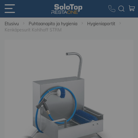
Etusivu
Puhtaanapito ja hygienia
Hygieniaportit
Kenkäpesurit Kohlhoff STRM
Skip
to
the
end
of
the
images
gallery