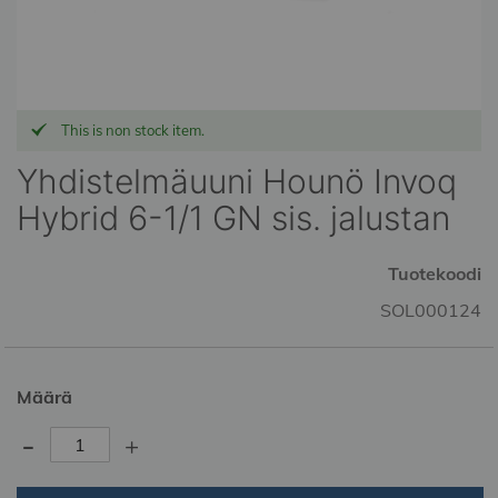
Skip
This is non stock item.
to
the
Yhdistelmäuuni Hounö Invoq
beginning
Hybrid 6-1/1 GN sis. jalustan
of
the
images
Tuotekoodi
gallery
SOL000124
Määrä
-
+