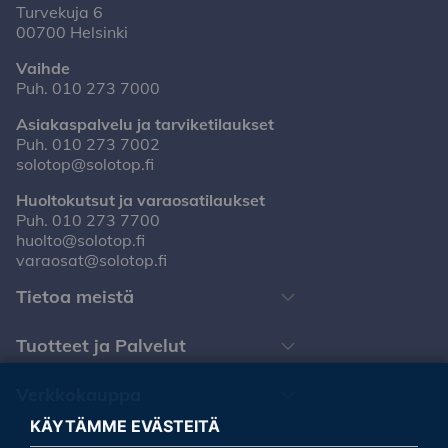
Turvekuja 6
00700 Helsinki
Vaihde
Puh.
010 273 7000
Asiakaspalvelu ja tarviketilaukset
Puh.
010 273 7002
solotop@solotop.fi
Huoltokutsut ja varaosatilaukset
Puh.
010 273 7700
huolto@solotop.fi
varaosat@solotop.fi
Tietoa meistä
Tuotteet ja Palvelut
Verkkokauppa
KÄYTÄMME EVÄSTEITÄ