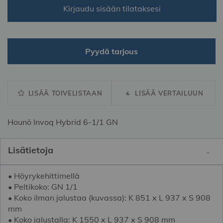
Kirjaudu sisään tilataksesi
Pyydä tarjous
LISÄÄ TOIVELISTAAN
LISÄÄ VERTAILUUN
Hounö Invoq Hybrid 6-1/1 GN
Lisätietoja
• Höyrykehittimellä
• Peltikoko: GN 1/1
• Koko ilman jalustaa (kuvassa): K 851 x L 937 x S 908
mm
• Koko jalustalla: K 1550 x L 937 x S 908 mm