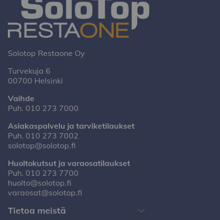
Solotop Restaone Oy
Turvekuja 6
00700 Helsinki
Vaihde
Puh.
010 273 7000
Asiakaspalvelu ja tarviketilaukset
Puh.
010 273 7002
solotop@solotop.fi
Huoltokutsut ja varaosatilaukset
Puh.
010 273 7700
huolto@solotop.fi
varaosat@solotop.fi
Tietoa meistä