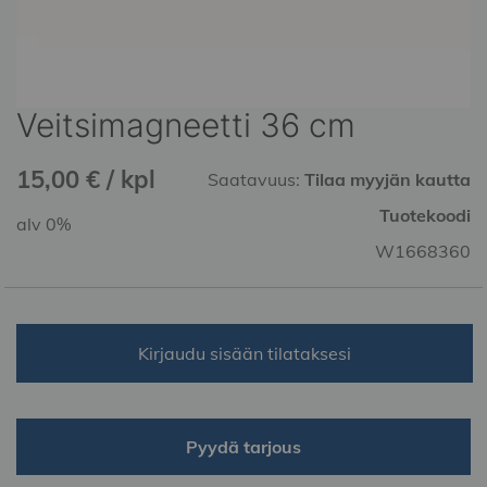
Veitsimagneetti 36 cm
Skip
to
the
15,00 € / kpl
Saatavuus:
Tilaa myyjän kautta
beginning
of
Tuotekoodi
alv 0%
the
W1668360
images
gallery
Kirjaudu sisään tilataksesi
Pyydä tarjous