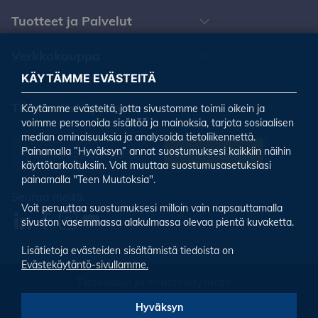
Tuotteet ja Palvelut
Verkkokauppa
KÄYTÄMME EVÄSTEITÄ
Tilaa uutiskirjeemme
Käytämme evästeitä, jotta sivustomme toimii oikein ja
voimme personoida sisältöä ja mainoksia, tarjota sosiaalisen
median ominaisuuksia ja analysoida tietoliikennettä.
Painamalla ”Hyväksyn” annat suostumuksesi kaikkiin näihin
Tilaa uutiskirje
käyttötarkoituksiin. Voit muuttaa suostumusasetuksiasi
painamalla "Teen Muutoksia".
Seuraa meitä:
Voit peruuttaa suostumuksesi milloin vain napsauttamalla
sivuston vasemmassa alakulmassa olevaa pientä kuvaketta.
Lisätietoja evästeiden sisältämistä tiedoista on
Evästekäytäntö-sivullamme.
Tietosuoja ja evästekäytäntö
Evästeiden asetukset
Hyväksyn