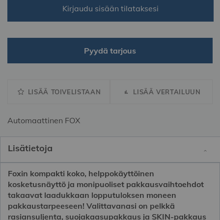
Kirjaudu sisään tilataksesi
Pyydä tarjous
LISÄÄ TOIVELISTAAN
LISÄÄ VERTAILUUN
Automaattinen FOX
Lisätietoja
Foxin kompakti koko, helppokäyttöinen
kosketusnäyttö ja monipuoliset pakkausvaihtoehdot
takaavat laadukkaan lopputuloksen moneen
pakkaustarpeeseen! Valittavanasi on pelkkä
rasiansuljenta, suojakaasupakkaus ja SKIN-pakkaus