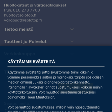
Huoltokutsut ja varaosatilaukset
Puh.
010 273 7700
huolto@solotop.fi
varaosat@solotop.fi
Tietoa meistä
Tuotteet ja Palvelut
Verkkokauppa
KÄYTÄMME EVÄSTEITÄ
Tilaa uutiskirjeemme
Käytämme evästeitä, jotta sivustomme toimii oikein ja
voimme personoida sisältöä ja mainoksia, tarjota sosiaalisen
median ominaisuuksia ja analysoida tietoliikennettä.
Painamalla ”Hyväksyn” annat suostumuksesi kaikkiin näihin
Tilaa uutiskirje
käyttötarkoituksiin. Voit muuttaa suostumusasetuksiasi
painamalla "Teen Muutoksia".
Seuraa meitä:
Voit peruuttaa suostumuksesi milloin vain napsauttamalla