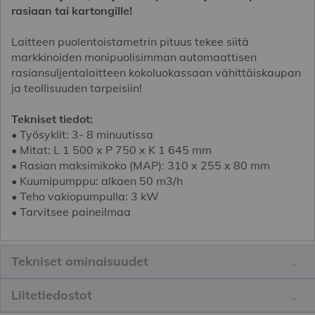
rasiaan tai kartongille!
Laitteen puolentoistametrin pituus tekee siitä
markkinoiden monipuolisimman automaattisen
rasiansuljentalaitteen kokoluokassaan vähittäiskaupan
ja teollisuuden tarpeisiin!
Tekniset tiedot:
• Työsyklit: 3- 8 minuutissa
• Mitat: L 1 500 x P 750 x K 1 645 mm
• Rasian maksimikoko (MAP): 310 x 255 x 80 mm
• Kuumipumppu: alkaen 50 m3/h
• Teho vakiopumpulla: 3 kW
• Tarvitsee paineilmaa
Tekniset ominaisuudet
Liitetiedostot