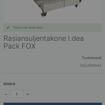
Skip
This is non stock item.
to
the
Rasiansuljentakone I.dea
beginning
Pack FOX
of
the
images
Tuotekoodi
gallery
SOL000042
Määrä
-
+