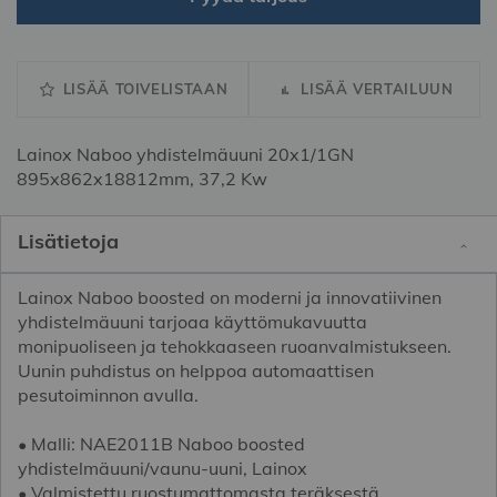
LISÄÄ TOIVELISTAAN
LISÄÄ VERTAILUUN
Lainox Naboo yhdistelmäuuni 20x1/1GN
895x862x18812mm, 37,2 Kw
Lisätietoja
Lainox Naboo boosted on moderni ja innovatiivinen
yhdistelmäuuni tarjoaa käyttömukavuutta
monipuoliseen ja tehokkaaseen ruoanvalmistukseen.
Uunin puhdistus on helppoa automaattisen
pesutoiminnon avulla.
• Malli: NAE2011B Naboo boosted
yhdistelmäuuni/vaunu-uuni, Lainox
• Valmistettu ruostumattomasta teräksestä