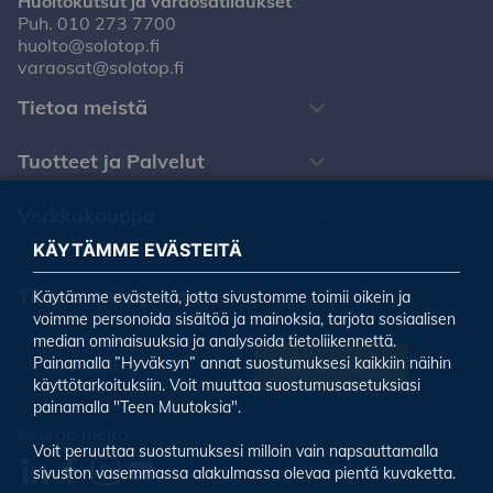
Huoltokutsut ja varaosatilaukset
Puh.
010 273 7700
huolto@solotop.fi
varaosat@solotop.fi
Tietoa meistä
Tuotteet ja Palvelut
Verkkokauppa
KÄYTÄMME EVÄSTEITÄ
Tilaa uutiskirjeemme
Käytämme evästeitä, jotta sivustomme toimii oikein ja
voimme personoida sisältöä ja mainoksia, tarjota sosiaalisen
median ominaisuuksia ja analysoida tietoliikennettä.
Painamalla ”Hyväksyn” annat suostumuksesi kaikkiin näihin
Tilaa uutiskirje
käyttötarkoituksiin. Voit muuttaa suostumusasetuksiasi
painamalla "Teen Muutoksia".
Seuraa meitä:
Voit peruuttaa suostumuksesi milloin vain napsauttamalla
sivuston vasemmassa alakulmassa olevaa pientä kuvaketta.