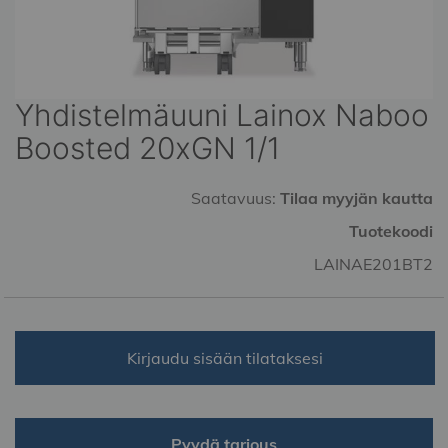
Yhdistelmäuuni Lainox Naboo
Skip
to
Boosted 20xGN 1/1
the
beginning
of
Saatavuus:
Tilaa myyjän kautta
the
Tuotekoodi
images
gallery
LAINAE201BT2
Kirjaudu sisään tilataksesi
Pyydä tarjous