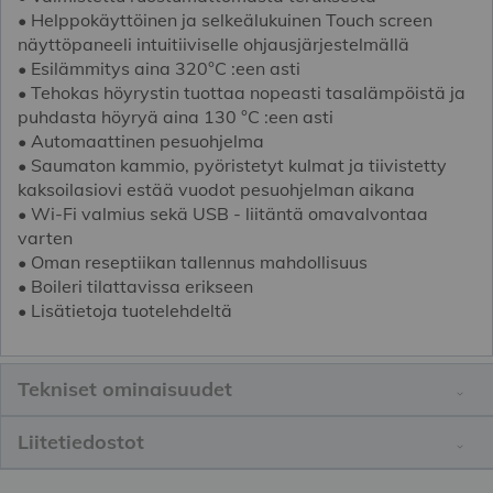
• Helppokäyttöinen ja selkeälukuinen Touch screen
näyttöpaneeli intuitiiviselle ohjausjärjestelmällä
• Esilämmitys aina 320°C :een asti
• Tehokas höyrystin tuottaa nopeasti tasalämpöistä ja
puhdasta höyryä aina 130 °C :een asti
• Automaattinen pesuohjelma
• Saumaton kammio, pyöristetyt kulmat ja tiivistetty
kaksoilasiovi estää vuodot pesuohjelman aikana
• Wi-Fi valmius sekä USB - liitäntä omavalvontaa
varten
• Oman reseptiikan tallennus mahdollisuus
• Boileri tilattavissa erikseen
• Lisätietoja tuotelehdeltä
Tekniset ominaisuudet
Liitetiedostot