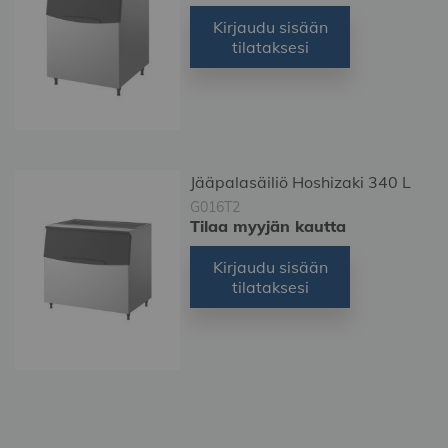
Kirjaudu sisään
tilataksesi
Jääpalasäiliö Hoshizaki 340 L
G016T2
Tilaa myyjän kautta
Kirjaudu sisään
tilataksesi