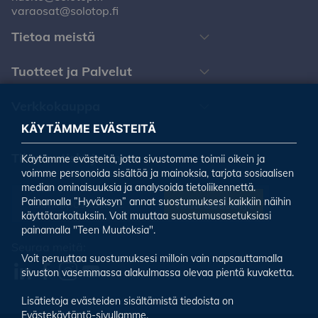
varaosat@solotop.fi
Tietoa meistä
Tuotteet ja Palvelut
Verkkokauppa
KÄYTÄMME EVÄSTEITÄ
Tilaa uutiskirjeemme
Käytämme evästeitä, jotta sivustomme toimii oikein ja
voimme personoida sisältöä ja mainoksia, tarjota sosiaalisen
median ominaisuuksia ja analysoida tietoliikennettä.
Painamalla ”Hyväksyn” annat suostumuksesi kaikkiin näihin
Tilaa uutiskirje
käyttötarkoituksiin. Voit muuttaa suostumusasetuksiasi
painamalla "Teen Muutoksia".
Seuraa meitä:
Voit peruuttaa suostumuksesi milloin vain napsauttamalla
sivuston vasemmassa alakulmassa olevaa pientä kuvaketta.
Lisätietoja evästeiden sisältämistä tiedoista on
Evästekäytäntö-sivullamme.