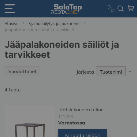
Etusivu
Kylmäsäilytys ja jääkoneet
Jääpalakoneiden säiliöt ja tarvikkeet
Jääpalakoneiden säiliöt ja
tarvikkeet
S
Suodattimet
Järjestä
D
Di
4
tuote
Jäähilekoneen teline
112206
Varastossa
Kirjaudu sisään