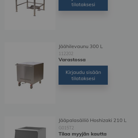
tilataksesi
Jäähilevaunu 300 L
112202
Varastossa
Kirjaudu sisään
tilataksesi
Jääpalasäiliö Hoshizaki 210 L
G015T2
Tilaa myyjän kautta