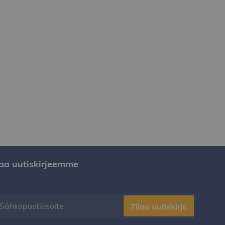
laa uutiskirjeemme
Tilaa uutiskirje