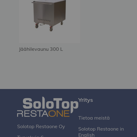
Jäähilevaunu 300 L
Yritys
Tietoa meistä
Solotop Restaone Oy
Solotop Restaone in
English