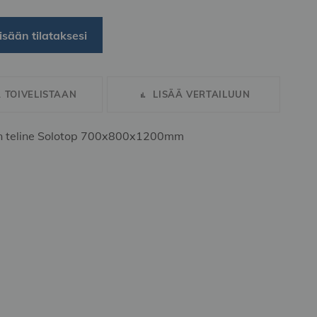
isään tilataksesi
Ä TOIVELISTAAN
LISÄÄ VERTAILUUN
en teline Solotop 700x800x1200mm