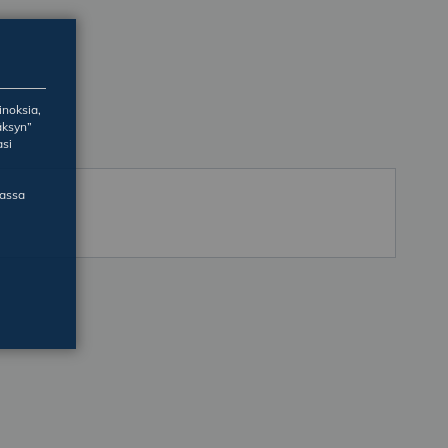
inoksia,
äksyn”
asi
massa