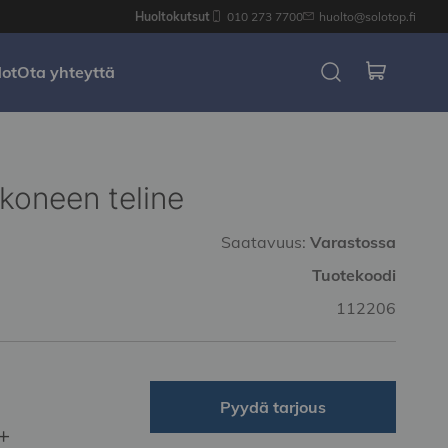
Huoltokutsut
010 273 7700
huolto@solotop.fi
dot
Ota yhteyttä
koneen teline
Saatavuus:
Varastossa
Tuotekoodi
112206
Pyydä tarjous
+