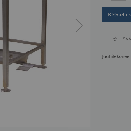
Kirjaudu s
LISÄ
Jäähilekone