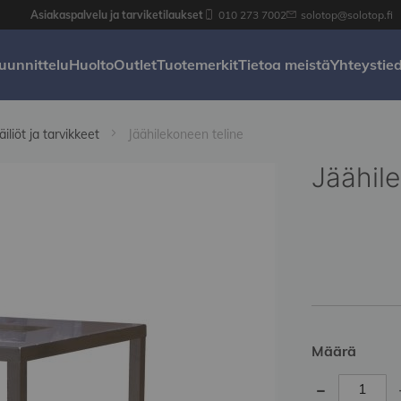
Asiakaspalvelu ja tarviketilaukset
010 273 7002
solotop@solotop.fi
uunnittelu
Huolto
Outlet
Tuotemerkit
Tietoa meistä
Yhteystie
iliöt ja tarvikkeet
Jäähilekoneen teline
Jäähile
Määrä
-