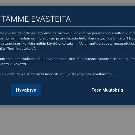
YTÄMME EVÄSTEITÄ
 evästeitä, jotta sivustomme toimii oikein ja voimme personoida sisältöä ja ma
sosiaalisen median ominaisuuksia ja analysoida tietoliikennettä. Painamalla ”Hyv
ostumuksesi kaikkiin näihin käyttötarkoituksiin. Voit muuttaa suostumusasetuksi
lla "Teen Muutoksia".
ruuttaa suostumuksesi milloin vain napsauttamalla sivuston vasemmassa alakul
lattian kaadolla lattiakaivoon
ientä kuvaketta.
oja evästeiden sisältämistä tiedoista on
Evästekäytäntö-sivullamme.
Hyväksyn
Teen Muutoksia