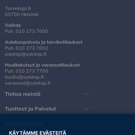
Turvekuja 6
00700 Helsinki
Vaihde
Puh.
010 273 7000
Asiakaspalvelu ja tarviketilaukset
Puh.
010 273 7002
solotop@solotop.fi
Huoltokutsut ja varaosatilaukset
Puh.
010 273 7700
huolto@solotop.fi
varaosat@solotop.fi
Tietoa meistä
Tuotteet ja Palvelut
Verkkokauppa
KÄYTÄMME EVÄSTEITÄ