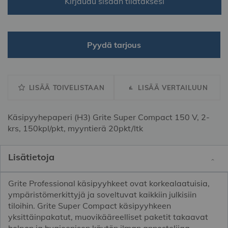
Kirjaudu sisään tilataksesi
Pyydä tarjous
LISÄÄ TOIVELISTAAN
LISÄÄ VERTAILUUN
Käsipyyhepaperi (H3) Grite Super Compact 150 V, 2-
krs, 150kpl/pkt, myyntierä 20pkt/ltk
Lisätietoja
Grite Professional käsipyyhkeet ovat korkealaatuisia,
ympäristömerkittyjä ja soveltuvat kaikkiin julkisiin
tiloihin. Grite Super Compact käsipyyhkeen
yksittäinpakatut, muovikääreelliset paketit takaavat
helpon ja hygieenisen käytön ilman annostelijaa