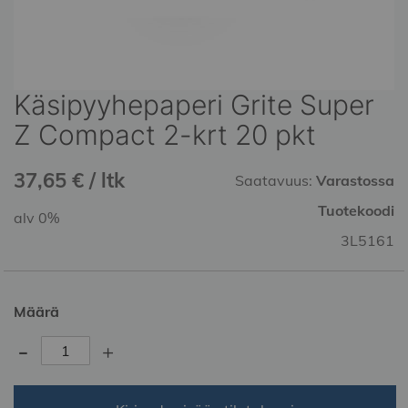
Käsipyyhepaperi Grite Super
Skip
to
Z Compact 2-krt 20 pkt
the
beginning
37,65 € / ltk
of
Saatavuus:
Varastossa
the
Tuotekoodi
alv 0%
images
gallery
3L5161
Määrä
-
+