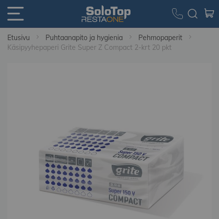
Etusivu
Puhtaanapito ja hygienia
Pehmopaperit
Käsipyyhepaperi Grite Super Z Compact 2-krt 20 pkt
Skip
to
the
end
of
the
images
gallery