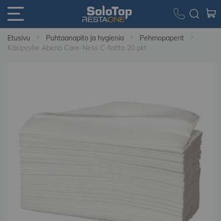
Etusivu
Puhtaanapito ja hygienia
Pehmopaperit
Käsipyyhe Abena Care-Ness C-taitto 20 pkt
Skip
to
the
end
of
the
images
gallery