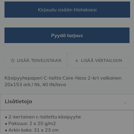
Kirjaudu sisään tilataksesi
Pyydä tarjous
LISÄÄ TOIVELISTAAN
LISÄÄ VERTAILUUN
Käsipyyhepaperi C-taitto Care-Ness 2-krt valkoinen
20x153 ark / ltk, 40 ltk/lava
Lisätietoja
• 2-kertainen c-taitettu käsipyyhe
• Paksuus: 2 x 20 g/m2
• Arkin koko: 31 x 23 cm