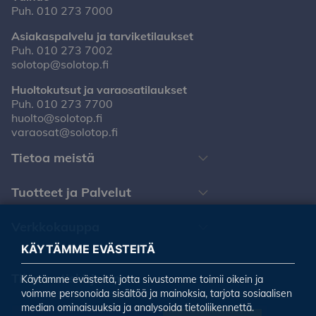
Puh.
010 273 7000
Asiakaspalvelu ja tarviketilaukset
Puh.
010 273 7002
solotop@solotop.fi
Huoltokutsut ja varaosatilaukset
Puh.
010 273 7700
huolto@solotop.fi
varaosat@solotop.fi
Tietoa meistä
Tuotteet ja Palvelut
Verkkokauppa
KÄYTÄMME EVÄSTEITÄ
Tilaa uutiskirjeemme
Käytämme evästeitä, jotta sivustomme toimii oikein ja
voimme personoida sisältöä ja mainoksia, tarjota sosiaalisen
median ominaisuuksia ja analysoida tietoliikennettä.