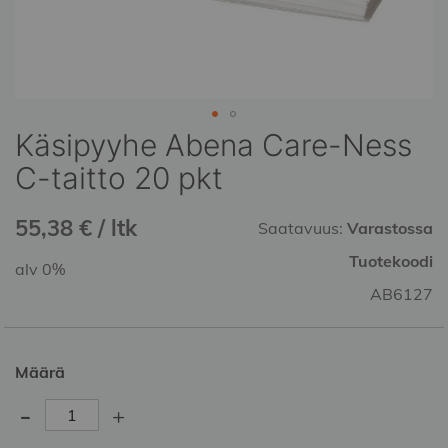
Käsipyyhe Abena Care-Ness
Skip
to
C-taitto 20 pkt
the
beginning
55,38 € / ltk
of
Saatavuus:
Varastossa
the
Tuotekoodi
alv 0%
images
gallery
AB6127
Määrä
-
+