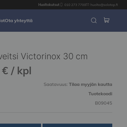
Huoltokutsut
010 273 7700
huolto@solotop.fi
dot
Ota yhteyttä
eitsi Victorinox 30 cm
€ / kpl
Saatavuus:
Tilaa myyjän kautta
Tuotekoodi
B09045