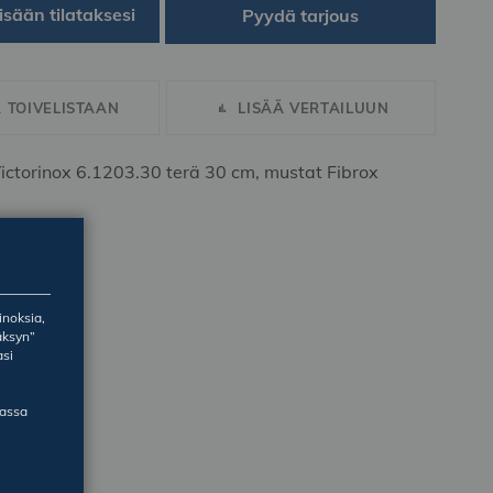
isään tilataksesi
Pyydä tarjous
Ä TOIVELISTAAN
LISÄÄ VERTAILUUN
Victorinox 6.1203.30 terä 30 cm, mustat Fibrox
inoksia,
äksyn”
asi
massa