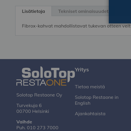
Skip
to
Lisätietoja
Tekniset ominaisuudet
the
beginning
Fibrox-kahvat mahdollistavat tukevan otteen veitses
of
the
images
gallery
Yritys
Tietoa meistä
Solotop Restaone Oy
Solotop Restaone in
English
Turvekuja 6
00700 Helsinki
Ajankohtaista
Vaihde
Puh.
010 273 7000