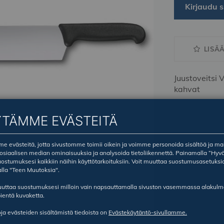
Kirjaudu s
LISÄ
Juustoveitsi 
kahvat
YTÄMME EVÄSTEITÄ
 evästeitä, jotta sivustomme toimii oikein ja voimme personoida sisältöä ja ma
sosiaalisen median ominaisuuksia ja analysoida tietoliikennettä. Painamalla ”Hyv
ostumuksesi kaikkiin näihin käyttötarkoituksiin. Voit muuttaa suostumusasetuksi
lla "Teen Muutoksia".
ruuttaa suostumuksesi milloin vain napsauttamalla sivuston vasemmassa alakul
ientä kuvaketta.
oja evästeiden sisältämistä tiedoista on
Evästekäytäntö-sivullamme.