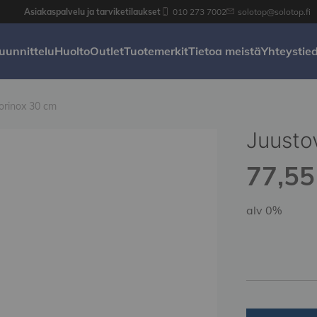
Asiakaspalvelu ja tarviketilaukset
010 273 7002
solotop@solotop.fi
uunnittelu
Huolto
Outlet
Tuotemerkit
Tietoa meistä
Yhteystie
torinox 30 cm
Juustov
77,55 
alv 0%