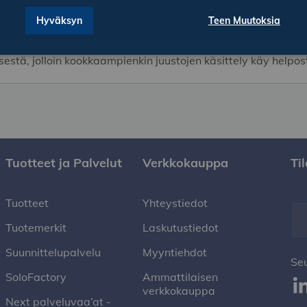
Hyväksyn
Teen Muutoksia
tä, jolloin kookkaampienkin juustojen käsittely käy helposti 
Tuotteet ja Palvelut
Verkkokauppa
Ti
Tuotteet
Yhteystiedot
Tuotemerkit
Laskutustiedot
Suunnittelupalvelu
Myyntiehdot
Se
SoloFactory
Ammattilaisen
verkkokauppa
Next palveluvaa’at -