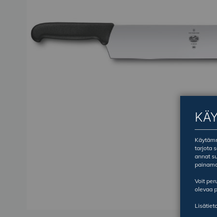
KÄ
Käytämme
tarjota 
annat su
painama
Voit pe
olevaa p
Lisätiet