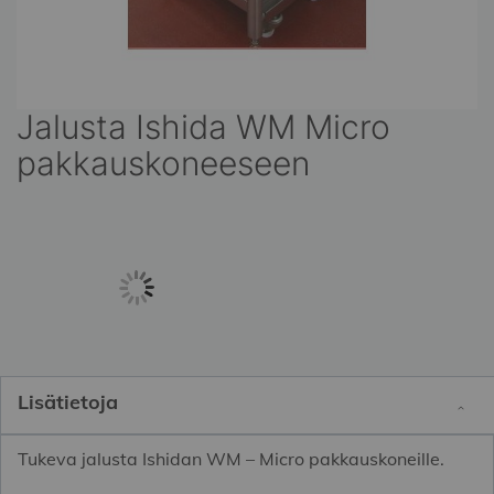
Jalusta Ishida WM Micro
Skip
to
pakkauskoneeseen
the
beginning
of
the
images
gallery
Lisätietoja
Tukeva jalusta Ishidan WM – Micro pakkauskoneille.