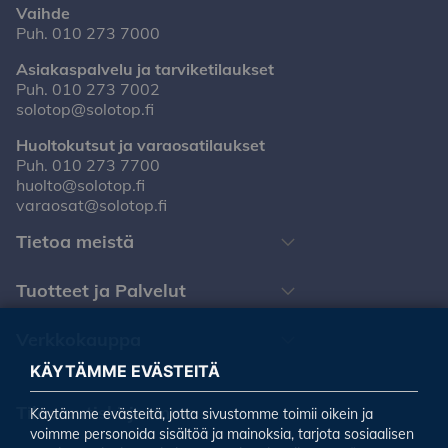
Vaihde
Puh.
010 273 7000
Asiakaspalvelu ja tarviketilaukset
Puh.
010 273 7002
solotop@solotop.fi
Huoltokutsut ja varaosatilaukset
Puh.
010 273 7700
huolto@solotop.fi
varaosat@solotop.fi
Tietoa meistä
Tuotteet ja Palvelut
Verkkokauppa
KÄYTÄMME EVÄSTEITÄ
Tilaa uutiskirjeemme
Käytämme evästeitä, jotta sivustomme toimii oikein ja
voimme personoida sisältöä ja mainoksia, tarjota sosiaalisen