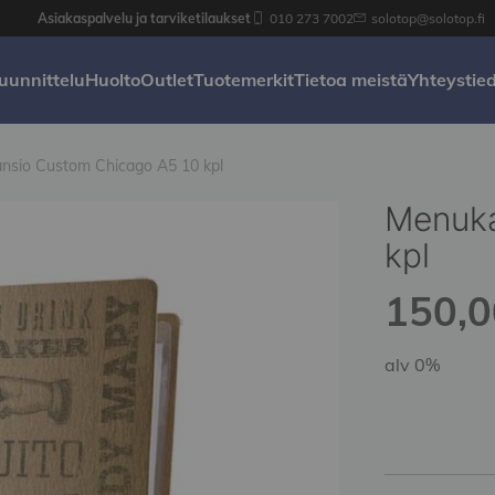
Asiakaspalvelu ja tarviketilaukset
010 273 7002
solotop@solotop.fi
uunnittelu
Huolto
Outlet
Tuotemerkit
Tietoa meistä
Yhteystie
nsio Custom Chicago A5 10 kpl
Menuka
kpl
150,0
alv 0%