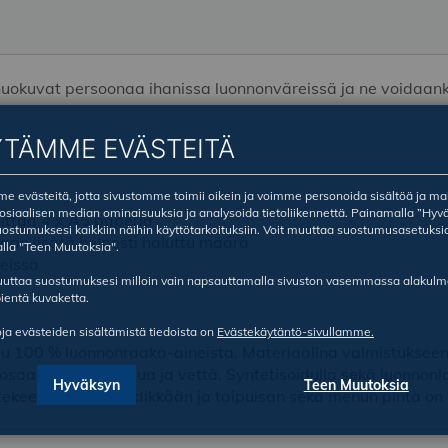
okuvat persoonaa ihanissa luonnonväreissä ja ne voidaanki
YTÄMME EVÄSTEITÄ
 evästeitä, jotta sivustomme toimii oikein ja voimme personoida sisältöä ja ma
sosiaalisen median ominaisuuksia ja analysoida tietoliikennettä. Painamalla ”Hyv
nittää 4 x A5 paperia
ostumuksesi kaikkiin näihin käyttötarkoituksiin. Voit muuttaa suostumusasetuksi
aan lisätä helposti haluttu määrä
lla "Teen Muutoksia".
eissa
ruuttaa suostumuksesi milloin vain napsauttamalla sivuston vasemmassa alakul
ientä kuvaketta.
oja evästeiden sisältämistä tiedoista on
Evästekäytäntö-sivullamme.
u 100 % luonnonraaka-aineista. Materiaalina valmistukseen
uloosaa, kierrätyskuitua ja vettä. Syntetisoidulla sekä luonn
Hyväksyn
Teen Muutoksia
tekee menusta ryhdikkään ja taipuisan sekä menun pinta on h