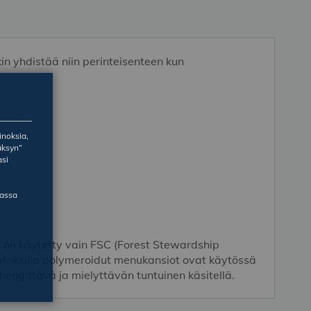
n yhdistää niin perinteisenteen kun
inoksia,
äksyn”
asi
massa
 on käytetty vain FSC (Forest Stewardship
onlateksilla polymeroidut menukansiot ovat käytössä
engittävä ja mielyttävän tuntuinen käsitellä.