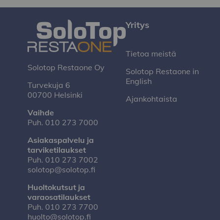
Yritys
Tietoa meistä
Solotop Restaone Oy
Solotop Restaone in
English
Turvekuja 6
00700 Helsinki
Ajankohtaista
Vaihde
Puh.
010 273 7000
Asiakaspalvelu ja
tarviketilaukset
Puh.
010 273 7002
solotop@solotop.fi
Huoltokutsut ja
varaosatilaukset
Puh.
010 273 7700
huolto@solotop.fi