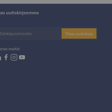
laa uutiskirjeemme
Tilaa uutiskirje
uraa meitä: