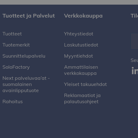
Tuotteet ja Palvelut
Verkkokauppa
Ti
Tuotteet
Yhteystiedot
Tuotemerkit
Laskutustiedot
Suunnittelupalvelu
Myyntiehdot
Se
SoloFactory
Ammattilaisen
verkkokauppa
Next palveluvaa’at -
suomalainen
Yleiset takuuehdot
avainlipputuote
Reklamaatiot ja
Rahoitus
palautusohjeet