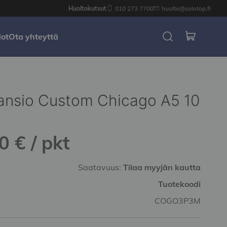
Huoltokutsut
010 273 7700
huolto@solotop.fi
dot
Ota yhteyttä
nsio Custom Chicago A5 10
0 € / pkt
Saatavuus:
Tilaa myyjän kautta
Tuotekoodi
COGO3P3M