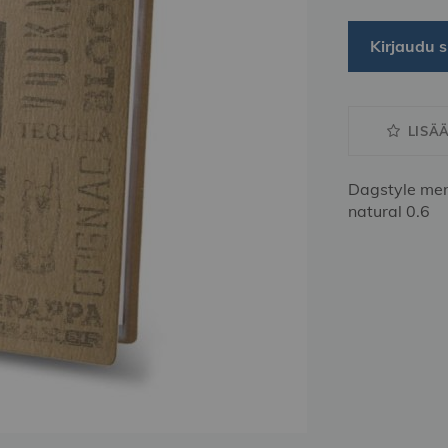
Kirjaudu s
LISÄ
Dagstyle men
natural 0.6