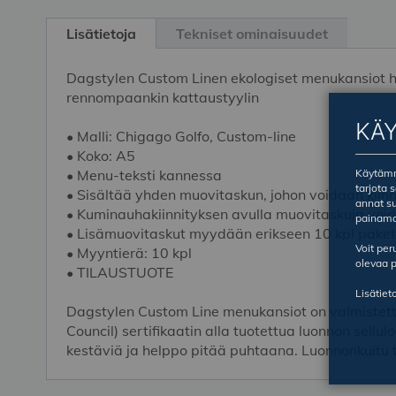
Skip
to
Lisätietoja
Tekniset ominaisuudet
the
beginning
Dagstylen Custom Linen ekologiset menukansiot hu
of
rennompaankin kattaustyylin
the
images
KÄ
• Malli: Chigago Golfo, Custom-line
gallery
• Koko: A5
Käytämme
• Menu-teksti kannessa
tarjota 
• Sisältää yhden muovitaskun, johon voidaan kiin
annat su
• Kuminauhakiinnityksen avulla muovitaskuja void
painama
• Lisämuovitaskut myydään erikseen 10 kpl paket
Voit pe
• Myyntierä: 10 kpl
olevaa p
• TILAUSTUOTE
Lisätiet
Dagstylen Custom Line menukansiot on valmistett
Council) sertifikaatin alla tuotettua luonnon sell
kestäviä ja helppo pitää puhtaana. Luonnonkuitu 