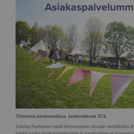
Tiimimme kesämoodissa keskiviikkona 27.5.
Solotop Restaonen sekä Wermundsen Groupin henkilöstön yhtei
minkä vuoksi asiakaspalvelumme ja varastomme on kyseisen pä