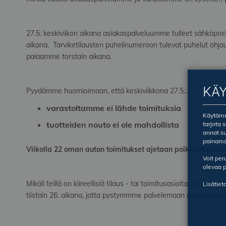
27.5. keskiviikon aikana asiakaspalveluumme tulleet sähköpostit
aikana. Tarviketilausten puhelinumeroon tulevat puhelut ohjau
palaamme torstain aikana.
KÄ
Pyydämme huomioimaan, että keskiviikkona 27.5.:
varastoltamme ei lähde toimituksia
Käytämme
tuotteiden nouto ei ole mahdollista
tarjota 
annat su
painama
Viikolla 22 oman auton toimitukset ajetaan poikkeuksellisest
Voit pe
olevaa p
Mikäli teillä on kiireellisiä tilaus - tai toimitusasioita, toivom
Lisätiet
tiistain 26. aikana, jotta pystymmme palvelemaan mahdollisi