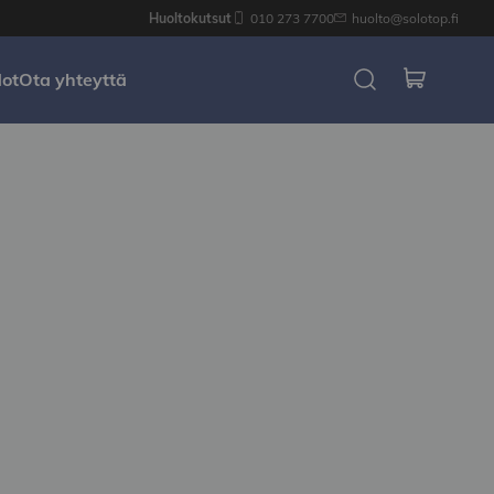
Huoltokutsut
010 273 7700
huolto@solotop.fi
dot
Ota yhteyttä