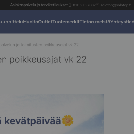
Asiakaspalvelu ja tarviketilaukset
010 273 7002
solotop@solotop.fi
uunnittelu
Huolto
Outlet
Tuotemerkit
Tietoa meistä
Yhteystie
alvelun ja toimitusten poikkeusajat vk 22
en poikkeusajat vk 22