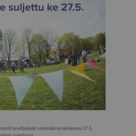
stä kevätpäivää vietetään keskiviikkona 27.5.,
ivän suljettuina.