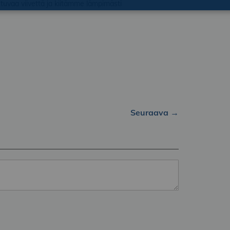
tuvaa viivettä ja kiitämme lämpimästi
Seuraava →