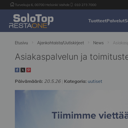
Turvekuja 6, 00700 Helsinki Vaihde
010 273 7000
Tuotteet
Palvelut
S
Etusivu
Ajankohtaista/Uutiskirjeet
News
Asiakasp
Asiakaspalvelun ja toimitust
Päivämäärä:
20.5.26
Kategoria:
uutiset