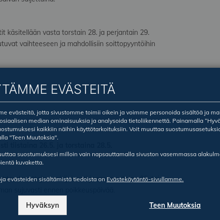
 käsitellään vasta torstain 28. ja perjantain 29.
tuvat vaihteeseen ja mahdollisiin soittopyyntöihin
YTÄMME EVÄSTEITÄ
 evästeitä, jotta sivustomme toimii oikein ja voimme personoida sisältöä ja ma
sosiaalisen median ominaisuuksia ja analysoida tietoliikennettä. Painamalla ”Hyv
ostumuksesi kaikkiin näihin käyttötarkoituksiin. Voit muuttaa suostumusasetuksi
lla "Teen Muutoksia".
i tiistaina 26.5. ja torstaina 28.5.
ruuttaa suostumuksesi milloin vain napsauttamalla sivuston vasemmassa alakul
ientä kuvaketta.
me yhteydenottoja ensisijaisesti jo maanantaina 25. tai
oja evästeiden sisältämistä tiedoista on
Evästekäytäntö-sivullamme.
mman sujuvasti ennen poikkeuspäivää.
Hyväksyn
Teen Muutoksia