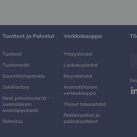
Tuotteet ja Palvelut
Verkkokauppa
Ti
Tuotteet
Yhteystiedot
Tuotemerkit
Laskutustiedot
Suunnittelupalvelu
Myyntiehdot
Se
SoloFactory
Ammattilaisen
verkkokauppa
Next palveluvaa’at -
suomalainen
Yleiset takuuehdot
avainlipputuote
Reklamaatiot ja
Rahoitus
palautusohjeet