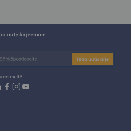
laa uutiskirjeemme
Tilaa uutiskirje
uraa meitä: