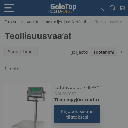
Etusivu
Vaa'at, hinnoittelijat ja etiketöinti
Teollisuusvaa’at
Teollisuusvaa’at
S
Suodattimet
Järjestä
D
Di
1
tuote
Lattiavaa'at RHEWA
SOL000057
Tilaa myyjän kautta
Kirjaudu sisään
tilataksesi