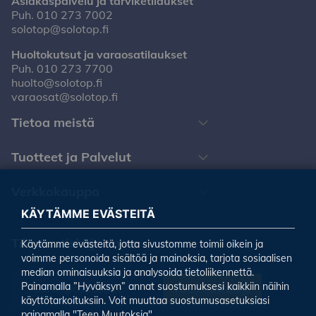
Asiakaspalvelu ja tarviketilaukset
Puh.
010 273 7002
solotop@solotop.fi
Huoltokutsut ja varaosatilaukset
Puh.
010 273 7700
huolto@solotop.fi
varaosat@solotop.fi
Tietoa meistä
Tuotteet ja Palvelut
Verkkokauppa
KÄYTÄMME EVÄSTEITÄ
Tilaa uutiskirjeemme
Käytämme evästeitä, jotta sivustomme toimii oikein ja
voimme personoida sisältöä ja mainoksia, tarjota sosiaalisen
median ominaisuuksia ja analysoida tietoliikennettä.
Painamalla ”Hyväksyn” annat suostumuksesi kaikkiin näihin
Tilaa uutiskirje
käyttötarkoituksiin. Voit muuttaa suostumusasetuksiasi
painamalla "Teen Muutoksia".