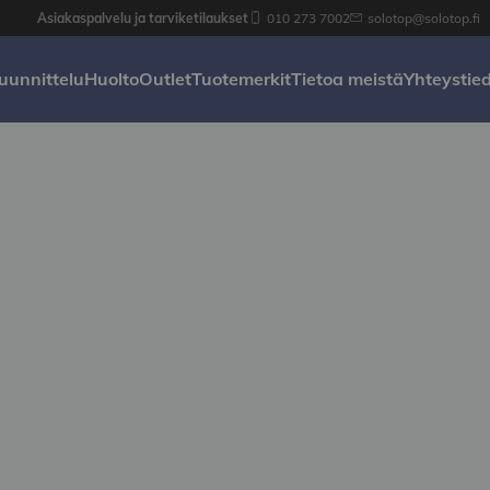
Asiakaspalvelu ja tarviketilaukset
010 273 7002
solotop@solotop.fi
uunnittelu
Huolto
Outlet
Tuotemerkit
Tietoa meistä
Yhteystie