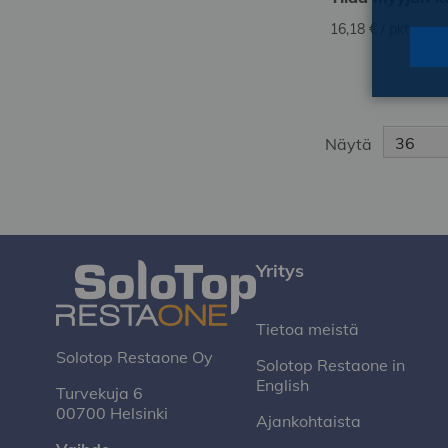
16,18 €
/ pkt
Kirjaudu
sisään
tilataksesi
Näytä
Yritys
Tietoa meistä
Solotop Restaone Oy
Solotop Restaone in
English
Turvekuja 6
00700 Helsinki
Ajankohtaista