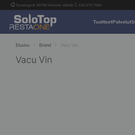
Turvekuja 6, 00700 Helsinki Vaihde
010 273 7000
Tuotteet
Palvelut
S
Etusivu
Brand
Vacu Vin
Vacu Vin