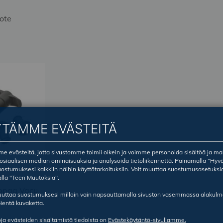
ote
YTÄMME EVÄSTEITÄ
 evästeitä, jotta sivustomme toimii oikein ja voimme personoida sisältöä ja ma
sosiaalisen median ominaisuuksia ja analysoida tietoliikennettä. Painamalla ”Hyv
ostumuksesi kaikkiin näihin käyttötarkoituksiin. Voit muuttaa suostumusasetuksi
lla "Teen Muutoksia".
ppaa Vacu
ruuttaa suostumuksesi milloin vain napsauttamalla sivuston vasemmassa alakul
ientä kuvaketta.
oja evästeiden sisältämistä tiedoista on
Evästekäytäntö-sivullamme.
autta