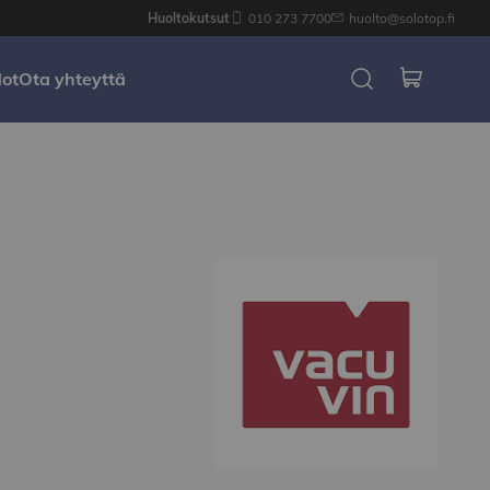
Huoltokutsut
010 273 7700
huolto@solotop.fi
dot
Ota yhteyttä