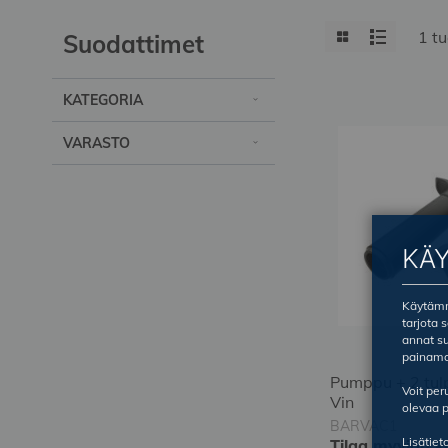
View
Grid
List
1
tu
Suodattimet
as
KATEGORIA
VARASTO
KÄ
Käytämme
tarjota 
annat su
painama
Pumppu + 2 tul
Voit pe
Vin
olevaa p
BARVAC1
Lisätiet
Tilaa myyjän k