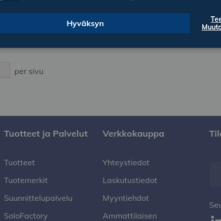
Te
Hyväksyn
Muuto
per sivu
Tuotteet ja Palvelut
Verkkokauppa
Ti
Tuotteet
Yhteystiedot
Tuotemerkit
Laskutustiedot
Suunnittelupalvelu
Myyntiehdot
Se
SoloFactory
Ammattilaisen