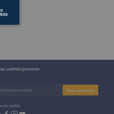
en
ksia
laa uutiskirjeemme
Tilaa uutiskirje
uraa meitä: