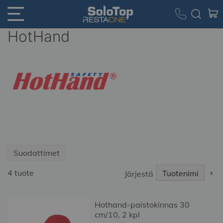
HotHand
Suodattimet
S
4
tuote
Järjestä
D
Di
Hothand-paistokinnas 30
cm/10, 2 kpl