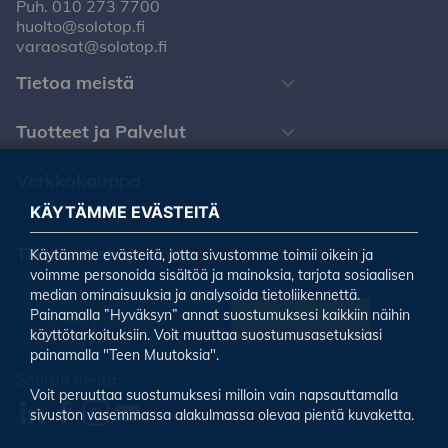
Puh.
010 273 7700
huolto@solotop.fi
varaosat@solotop.fi
Tietoa meistä
Tuotteet ja Palvelut
Verkkokauppa
KÄYTÄMME EVÄSTEITÄ
Tilaa uutiskirjeemme
Käytämme evästeitä, jotta sivustomme toimii oikein ja
voimme personoida sisältöä ja mainoksia, tarjota sosiaalisen
median ominaisuuksia ja analysoida tietoliikennettä.
Painamalla ”Hyväksyn” annat suostumuksesi kaikkiin näihin
Tilaa uutiskirje
käyttötarkoituksiin. Voit muuttaa suostumusasetuksiasi
painamalla "Teen Muutoksia".
Seuraa meitä:
Voit peruuttaa suostumuksesi milloin vain napsauttamalla
sivuston vasemmassa alakulmassa olevaa pientä kuvaketta.