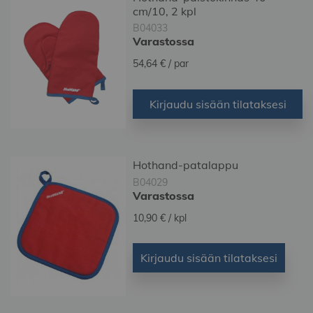
cm/10, 2 kpl
B04033
Varastossa
54,64 €
/ par
Kirjaudu sisään tilataksesi
Hothand-patalappu
B04029
Varastossa
10,90 €
/ kpl
Kirjaudu sisään tilataksesi