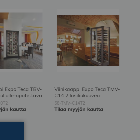
pi Expo Teca TBV-
Viinikaappi Expo Teca TMV-
pullolle-upotettava
C14 2 lasiliukuovea
10T2
58-TMV-C14T2
yjän kautta
Tilaa myyjän kautta