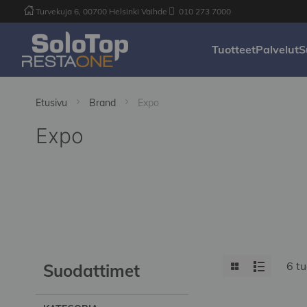
Turvekuja 6, 00700 Helsinki Vaihde
010 273 7000
Tuotteet
Palvelut
S
Etusivu
Brand
Expo
Expo
View
Grid
List
6
tu
Suodattimet
as