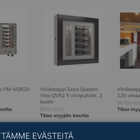
xpo PM-VDR20
Viinikaappi Expo Quadro
Viinikaap
Vino QV52 5 viinipullolle, 2
120 viini
lasille
58-TBV-M
autta
Tilaa my
58-QV52T2
Tilaa myyjän kautta
YTÄMME EVÄSTEITÄ