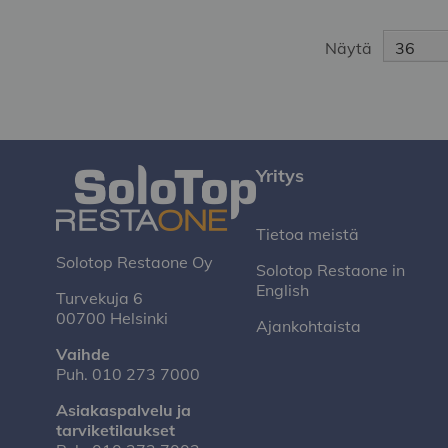
sisään
tilataksesi
tilataksesi
Näytä
Yritys
Tietoa meistä
Solotop Restaone Oy
Solotop Restaone in
English
Turvekuja 6
00700 Helsinki
Ajankohtaista
Vaihde
Puh.
010 273 7000
Asiakaspalvelu ja
tarviketilaukset