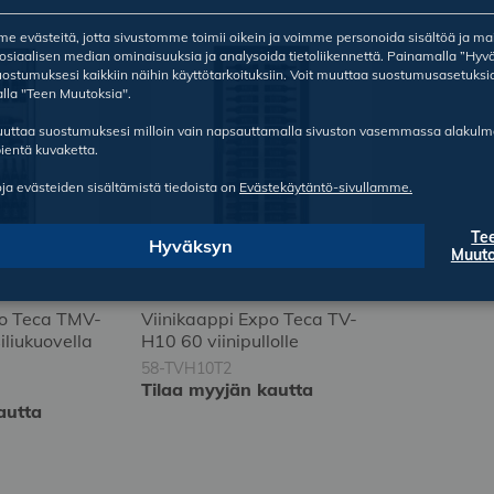
 evästeitä, jotta sivustomme toimii oikein ja voimme personoida sisältöä ja ma
sosiaalisen median ominaisuuksia ja analysoida tietoliikennettä. Painamalla ”Hyv
ostumuksesi kaikkiin näihin käyttötarkoituksiin. Voit muuttaa suostumusasetuksi
lla "Teen Muutoksia".
ruuttaa suostumuksesi milloin vain napsauttamalla sivuston vasemmassa alakul
ientä kuvaketta.
oja evästeiden sisältämistä tiedoista on
Evästekäytäntö-sivullamme.
Te
Hyväksyn
Muuto
po Teca TMV-
Viinikaappi Expo Teca TV-
iliukuovella
H10 60 viinipullolle
58-TVH10T2
Tilaa myyjän kautta
autta