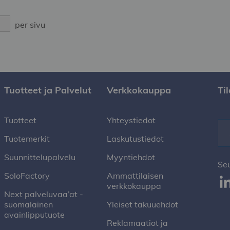
per sivu
Tuotteet ja Palvelut
Verkkokauppa
Ti
Tuotteet
Yhteystiedot
Tuotemerkit
Laskutustiedot
Suunnittelupalvelu
Myyntiehdot
Se
SoloFactory
Ammattilaisen
verkkokauppa
Next palveluvaa’at -
suomalainen
Yleiset takuuehdot
avainlipputuote
Reklamaatiot ja