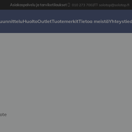
Asiakaspalvelu ja tarviketilaukset
010 273 7002
solotop@solotop.fi
uunnittelu
Huolto
Outlet
Tuotemerkit
Tietoa meistä
Yhteystie
ote