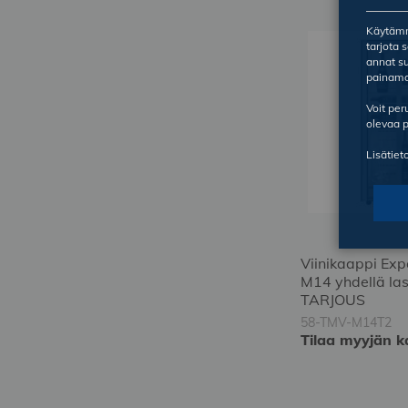
tilataksesi
Käytämme
tarjota 
annat su
painama
Voit pe
olevaa p
Lisätiet
Viinikaappi Ex
M14 yhdellä las
TARJOUS
58-TMV-M14T2
Tilaa myyjän k
Kirjaudu
Kirjaudu
sisään