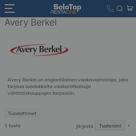
Avery Berkel
Avery Berkel on englantilainen vaakavalmistaja, joka
tarjoaa laadukkaita vaakaratkaisuja
vähittäiskauppojen tarpeisiin.
Suodattimet
S
1
tuote
Järjestä
D