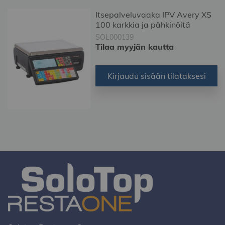
Di
Itsepalveluvaaka IPV Avery XS
100 karkkia ja pähkinöitä
SOL000139
Tilaa myyjän kautta
Kirjaudu sisään tilataksesi