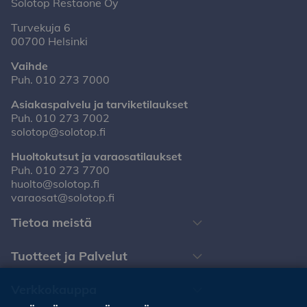
Solotop Restaone Oy
Turvekuja 6
00700 Helsinki
Vaihde
Puh.
010 273 7000
Asiakaspalvelu ja tarviketilaukset
Puh.
010 273 7002
solotop@solotop.fi
Huoltokutsut ja varaosatilaukset
Puh.
010 273 7700
huolto@solotop.fi
varaosat@solotop.fi
Tietoa meistä
Tuotteet ja Palvelut
Verkkokauppa