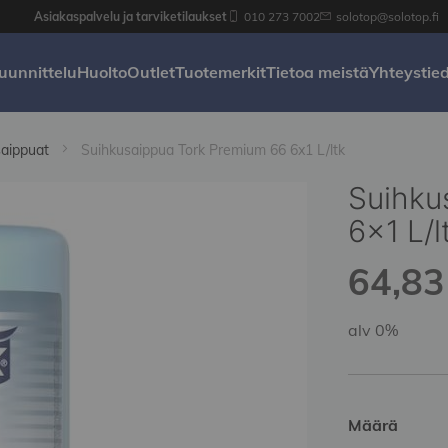
Asiakaspalvelu ja tarviketilaukset
010 273 7002
solotop@solotop.fi
uunnittelu
Huolto
Outlet
Tuotemerkit
Tietoa meistä
Yhteystie
saippuat
Suihkusaippua Tork Premium 66 6x1 L/ltk
Suihku
6x1 L/l
64,83 
alv 0%
Määrä