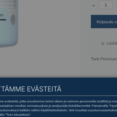
-
Kirjaudu s
LISÄ
Tork Premium
YTÄMME EVÄSTEITÄ
 evästeitä, jotta sivustomme toimii oikein ja voimme personoida sisältöä ja ma
sosiaalisen median ominaisuuksia ja analysoida tietoliikennettä. Painamalla ”Hyv
ostumuksesi kaikkiin näihin käyttötarkoituksiin. Voit muuttaa suostumusasetuksi
lla "Teen Muutoksia".