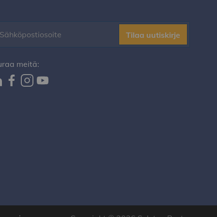
Tilaa uutiskirje
uraa meitä: