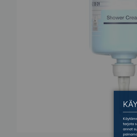
KÄ
Käytämme
tarjota 
annat su
painama