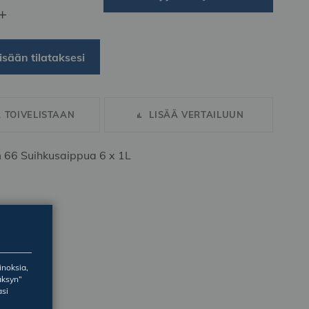
+
isään tilataksesi
Ä TOIVELISTAAN
LISÄÄ VERTAILUUN
 66 Suihkusaippua 6 x 1L
inoksia,
äksyn”
asi