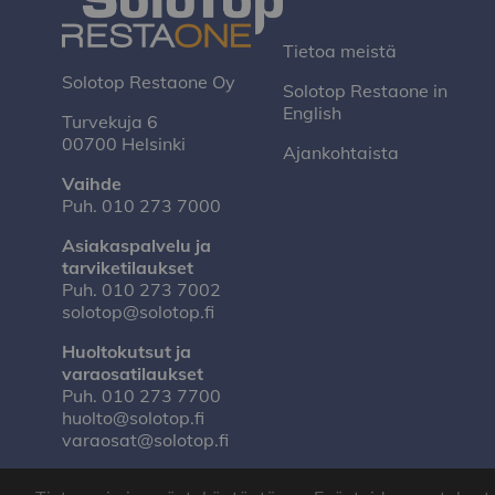
Tietoa meistä
Solotop Restaone Oy
Solotop Restaone in
English
Turvekuja 6
00700 Helsinki
Ajankohtaista
Vaihde
Puh.
010 273 7000
Asiakaspalvelu ja
tarviketilaukset
Puh.
010 273 7002
solotop@solotop.fi
Huoltokutsut ja
varaosatilaukset
Puh.
010 273 7700
huolto@solotop.fi
varaosat@solotop.fi