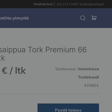
Huoltokutsut
010 273 7700
huolto@solotop.fi
dot
Ota yhteyttä
saippua Tork Premium 66
tk
€ / ltk
Saatavuus:
Varastossa
Tuotekoodi
420601
Pyydä tarjous