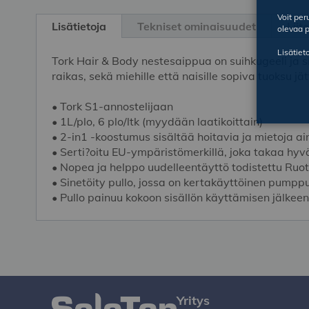
Skip
to
Voit pe
Lisätietoja
Tekniset ominaisuudet
Liit
olevaa p
the
beginning
Lisätiet
Tork Hair & Body nestesaippua on suihkugeeli ja s
of
raikas, sekä miehille että naisille sopiva tuoksu jä
the
images
• Tork S1-annostelijaan
gallery
• 1L/plo, 6 plo/ltk (myydään laatikoittain)
• 2-in1 -koostumus sisältää hoitavia ja mietoja ai
• Serti?oitu EU-ympäristömerkillä, joka takaa hy
• Nopea ja helppo uudelleentäyttö todistettu Ruot
• Sinetöity pullo, jossa on kertakäyttöinen pump
• Pullo painuu kokoon sisällön käyttämisen jälkee
Yritys