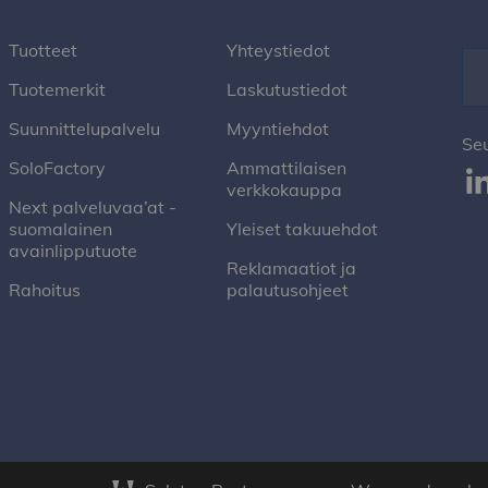
Tuotteet
Yhteystiedot
Tuotemerkit
Laskutustiedot
Suunnittelupalvelu
Myyntiehdot
Se
SoloFactory
Ammattilaisen
verkkokauppa
Next palveluvaa’at -
suomalainen
Yleiset takuuehdot
avainlipputuote
Reklamaatiot ja
Rahoitus
palautusohjeet