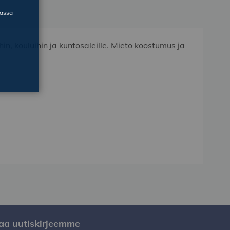
massa
, kouluihin ja kuntosaleille. Mieto koostumus ja
laa uutiskirjeemme