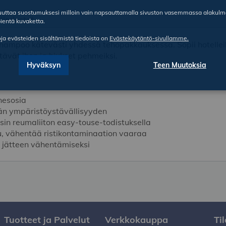
ruuttaa suostumuksesi milloin vain napsauttamalla sivuston vasemmassa alakul
etiedostot
ientä kuvaketta.
oja evästeiden sisältämistä tiedoista on
Evästekäytäntö-sivullamme.
hampoo kätevästi yhdessä tehopakkauksessa. Sopii hotelleihin
ttävät ihon ja hiukset pehmeiksi.
Hyväksyn
Teen Muutoksia
nesosia
vän ympäristöystävällisyyden
sin reumaliiton easy-touse-todistuksella
pu, vähentää ristikontaminaation vaaraa
n jätteen vähentämiseksi
Tuotteet ja Palvelut
Verkkokauppa
Ti