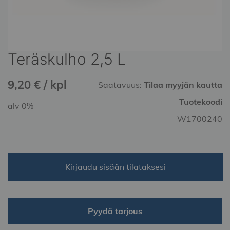
Teräskulho 2,5 L
Skip
to
the
9,20 € / kpl
Saatavuus:
Tilaa myyjän kautta
beginning
of
Tuotekoodi
alv 0%
the
W1700240
images
gallery
Kirjaudu sisään tilataksesi
Pyydä tarjous