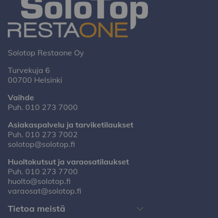
Solotop Restaone Oy
Turvekuja 6
00700 Helsinki
Vaihde
Puh.
010 273 7000
Asiakaspalvelu ja tarviketilaukset
Puh.
010 273 7002
solotop@solotop.fi
Huoltokutsut ja varaosatilaukset
Puh.
010 273 7700
huolto@solotop.fi
varaosat@solotop.fi
Tietoa meistä