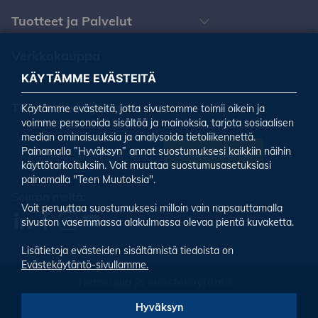
Tuotteet ja Palvelut
Verkkokauppa
KÄYTÄMME EVÄSTEITÄ
Tilaa uutiskirjeemme
Käytämme evästeitä, jotta sivustomme toimii oikein ja
voimme personoida sisältöä ja mainoksia, tarjota sosiaalisen
median ominaisuuksia ja analysoida tietoliikennettä.
Painamalla ”Hyväksyn” annat suostumuksesi kaikkiin näihin
Tilaa uutiskirje
käyttötarkoituksiin. Voit muuttaa suostumusasetuksiasi
painamalla "Teen Muutoksia".
Seuraa meitä:
Voit peruuttaa suostumuksesi milloin vain napsauttamalla
sivuston vasemmassa alakulmassa olevaa pientä kuvaketta.
Lisätietoja evästeiden sisältämistä tiedoista on
Evästekäytäntö-sivullamme.
Tietosuoja ja evästekäytäntö
Evästeiden asetukset
Hyväksyn