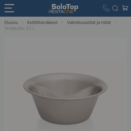
Etusivu
Keittiötarvikkeet
Valmistusastiat ja mitat
Teräskulho 2,5 L
Skip
to
the
end
of
the
images
gallery