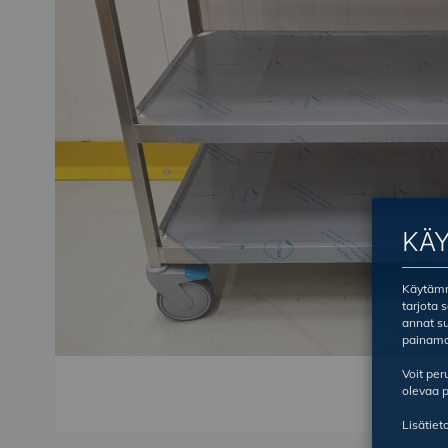
KÄ
Käytämme
tarjota 
annat su
painama
Voit pe
olevaa p
Lisätiet