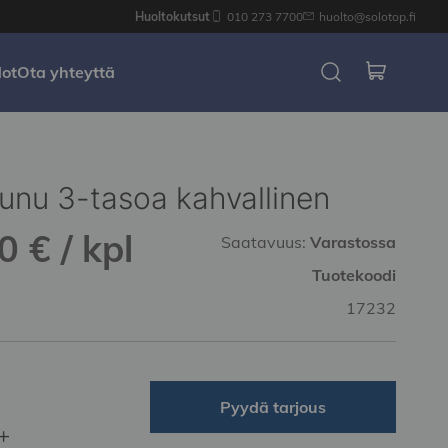
Huoltokutsut
010 273 7700
huolto@solotop.fi
dot
Ota yhteyttä
unu 3-tasoa kahvallinen
 € / kpl
Saatavuus:
Varastossa
Tuotekoodi
17232
Pyydä tarjous
+