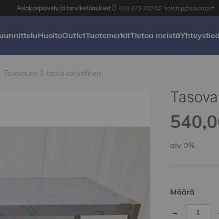
Asiakaspalvelu ja tarviketilaukset
010 273 7002
solotop@solotop.fi
uunnittelu
Huolto
Outlet
Tuotemerkit
Tietoa meistä
Yhteystie
Tasovaunu 3-tasoa kahvallinen
Tasova
540,00
alv 0%
Määrä
-