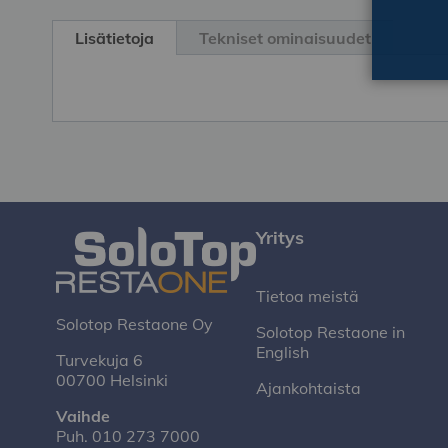
Skip
to
Lisätietoja
Tekniset ominaisuudet
the
beginning
of
the
images
gallery
Yritys
Tietoa meistä
Solotop Restaone Oy
Solotop Restaone in
English
Turvekuja 6
00700 Helsinki
Ajankohtaista
Vaihde
Puh.
010 273 7000