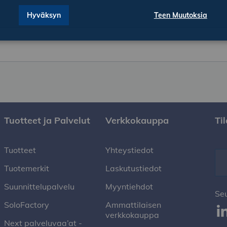
Hyväksyn
Teen Muutoksia
Tuotteet ja Palvelut
Verkkokauppa
Ti
Tuotteet
Yhteystiedot
Tuotemerkit
Laskutustiedot
Suunnittelupalvelu
Myyntiehdot
Se
SoloFactory
Ammattilaisen
verkkokauppa
Next palveluvaa’at -