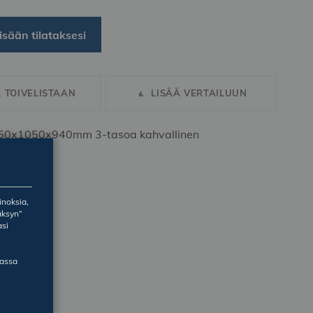
isään tilataksesi
Ä TOIVELISTAAN
LISÄÄ VERTAILUUN
50x1050x940mm 3-tasoa kahvallinen
inoksia,
äksyn”
asi
massa