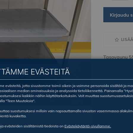
Kirjaudu s
LISÄ
Tasovaunu 5
YTÄMME EVÄSTEITÄ
 evästeitä, jotta sivustomme toimii oikein ja voimme personoida sisältöä ja ma
sosiaalisen median ominaisuuksia ja analysoida tietoliikennettä. Painamalla ”Hyv
ostumuksesi kaikkiin näihin käyttötarkoituksiin. Voit muuttaa suostumusasetuksi
lla "Teen Muutoksia".
ruuttaa suostumuksesi milloin vain napsauttamalla sivuston vasemmassa alakul
ientä kuvaketta.
oja evästeiden sisältämistä tiedoista on
Evästekäytäntö-sivullamme.