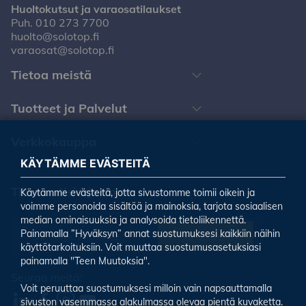
Huoltokutsut ja varaosatilaukset
Puh.
010 273 7700
huolto@solotop.fi
varaosat@solotop.fi
Tietoa meistä
Tuotteet ja Palvelut
Verkkokauppa
KÄYTÄMME EVÄSTEITÄ
Tilaa uutiskirjeemme
Käytämme evästeitä, jotta sivustomme toimii oikein ja
voimme personoida sisältöä ja mainoksia, tarjota sosiaalisen
median ominaisuuksia ja analysoida tietoliikennettä.
Painamalla ”Hyväksyn” annat suostumuksesi kaikkiin näihin
Tilaa uutiskirje
käyttötarkoituksiin. Voit muuttaa suostumusasetuksiasi
painamalla "Teen Muutoksia".
Seuraa meitä:
Voit peruuttaa suostumuksesi milloin vain napsauttamalla
sivuston vasemmassa alakulmassa olevaa pientä kuvaketta.