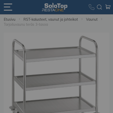
Etusivu
RST-kalusteet, vaunut ja johteikot
Vaunut
Tarjoiluvaunu teräs 3-tasoa
Skip
to
the
end
of
the
images
gallery