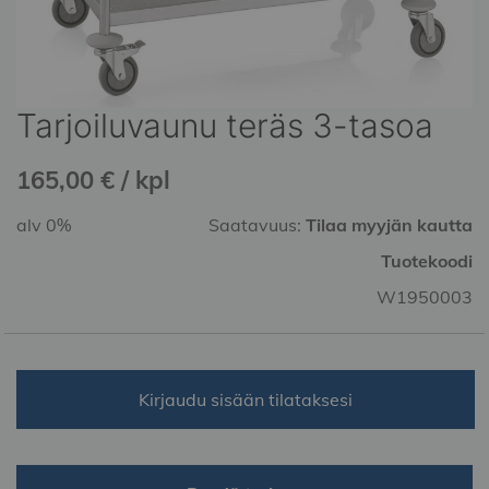
Tarjoiluvaunu teräs 3-tasoa
Skip
to
the
165,00 € / kpl
beginning
of
alv 0%
Saatavuus:
Tilaa myyjän kautta
the
Tuotekoodi
images
gallery
W1950003
Kirjaudu sisään tilataksesi