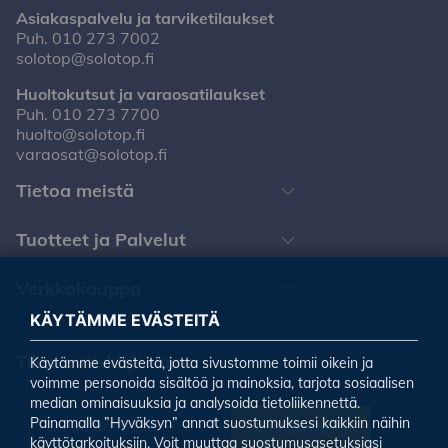
Asiakaspalvelu ja tarviketilaukset
Puh.
010 273 7002
solotop@solotop.fi
Huoltokutsut ja varaosatilaukset
Puh.
010 273 7700
huolto@solotop.fi
varaosat@solotop.fi
Tietoa meistä
Tuotteet ja Palvelut
Verkkokauppa
KÄYTÄMME EVÄSTEITÄ
Tilaa uutiskirjeemme
Käytämme evästeitä, jotta sivustomme toimii oikein ja
voimme personoida sisältöä ja mainoksia, tarjota sosiaalisen
median ominaisuuksia ja analysoida tietoliikennettä.
Painamalla ”Hyväksyn” annat suostumuksesi kaikkiin näihin
Tilaa uutiskirje
käyttötarkoituksiin. Voit muuttaa suostumusasetuksiasi