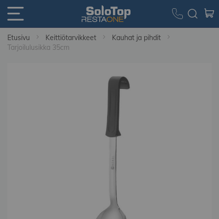
Etusivu
Keittiötarvikkeet
Kauhat ja pihdit
Tarjoilulusikka 35cm
Skip
to
the
end
of
the
images
gallery