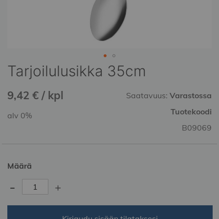
Tarjoilulusikka 35cm
Skip
to
the
9,42 € / kpl
Saatavuus:
Varastossa
beginning
of
Tuotekoodi
alv 0%
the
B09069
images
gallery
Määrä
-
+
Kirjaudu sisään tilataksesi