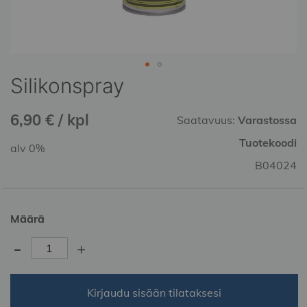
Silikonspray
Skip
to
the
6,90 € / kpl
Saatavuus:
Varastossa
beginning
of
Tuotekoodi
alv 0%
the
B04024
images
gallery
Määrä
-
+
Kirjaudu sisään tilataksesi