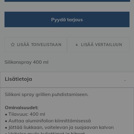
Pyydä tarjous
LISÄÄ TOIVELISTAAN
LISÄÄ VERTAILUUN
Silikonspray 400 ml
Lisätietoja
Silikoni spray grillien puhdistamiseen.
Ominaisuudet:
• Tilavuus: 400 ml
• Auttaa aluminifolion kiinnittämisessä
• Jättää liukkaan, voitelevan ja suojaavan kalvon
• Voitelee myös kuljettimet ja hihnat