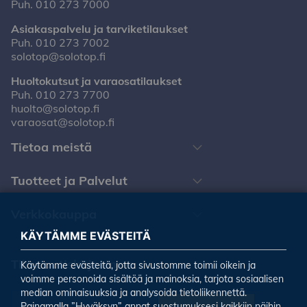
Puh.
010 273 7000
Asiakaspalvelu ja tarviketilaukset
Puh.
010 273 7002
solotop@solotop.fi
Huoltokutsut ja varaosatilaukset
Puh.
010 273 7700
huolto@solotop.fi
varaosat@solotop.fi
Tietoa meistä
Tuotteet ja Palvelut
Verkkokauppa
KÄYTÄMME EVÄSTEITÄ
Tilaa uutiskirjeemme
Käytämme evästeitä, jotta sivustomme toimii oikein ja
voimme personoida sisältöä ja mainoksia, tarjota sosiaalisen
median ominaisuuksia ja analysoida tietoliikennettä.
Painamalla ”Hyväksyn” annat suostumuksesi kaikkiin näihin