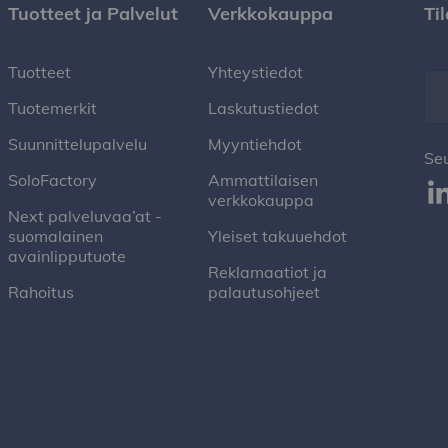
Tuotteet ja Palvelut
Verkkokauppa
Ti
Tuotteet
Yhteystiedot
Tuotemerkit
Laskutustiedot
Suunnittelupalvelu
Myyntiehdot
Se
SoloFactory
Ammattilaisen
verkkokauppa
Next palveluvaa’at -
suomalainen
Yleiset takuuehdot
avainlipputuote
Reklamaatiot ja
Rahoitus
palautusohjeet