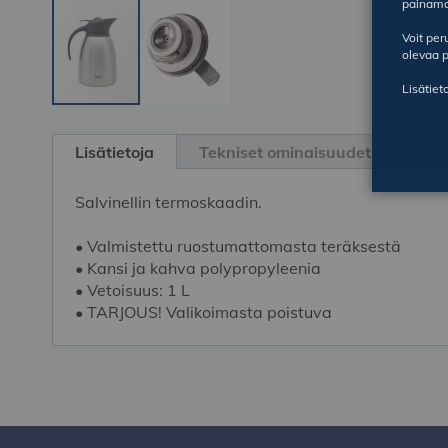
painama
Voit pe
olevaa p
Lisätiet
Skip
to
Lisätietoja
Tekniset ominaisuudet
the
beginning
Salvinellin termoskaadin.
of
the
• Valmistettu ruostumattomasta teräksestä
images
• Kansi ja kahva polypropyleenia
gallery
• Vetoisuus: 1 L
• TARJOUS! Valikoimasta poistuva