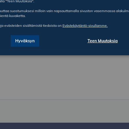
lla "Teen Muutoksia".
ruuttaa suostumuksesi milloin vain napsauttamalla sivuston vasemmassa alakul
ientä kuvaketta.
oja evästeiden sisältämistä tiedoista on
Evästekäytäntö-sivullamme.
Hyväksyn
Teen Muutoksia