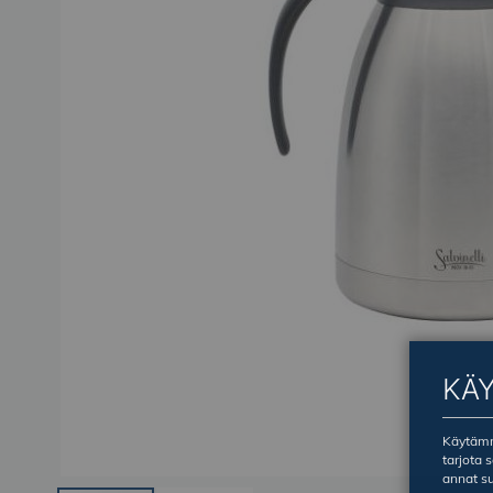
KÄ
Käytämme
tarjota 
annat su