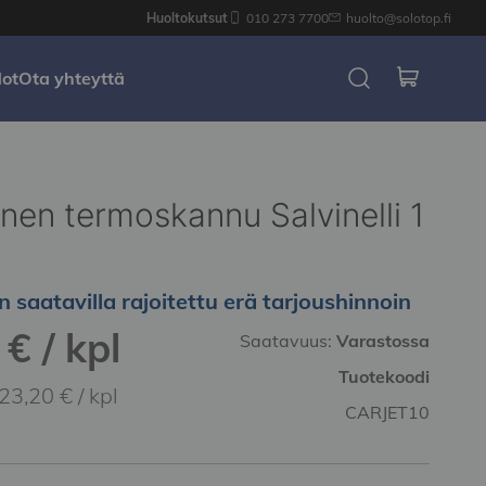
Huoltokutsut
010 273 7700
huolto@solotop.fi
dot
Ota yhteyttä
nen termoskannu Salvinelli 1
n saatavilla rajoitettu erä tarjoushinnoin
€ / kpl
Saatavuus:
Varastossa
Tuotekoodi
23,20 € / kpl
CARJET10