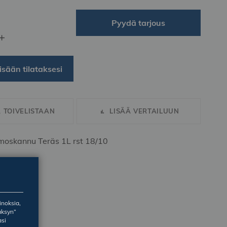
Pyydä tarjous
+
isään tilataksesi
Ä TOIVELISTAAN
LISÄÄ VERTAILUUN
rmoskannu Teräs 1L rst 18/10
inoksia,
äksyn”
asi