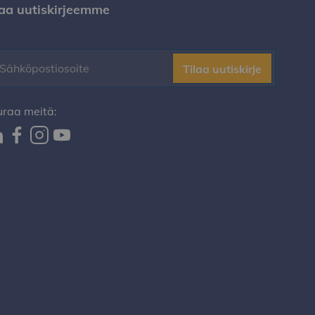
laa uutiskirjeemme
Tilaa uutiskirje
uraa meitä: