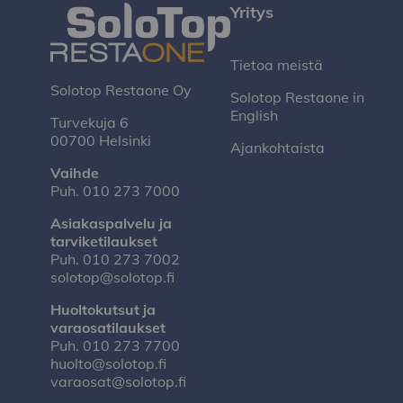
Yritys
Tietoa meistä
Solotop Restaone Oy
Solotop Restaone in
English
Turvekuja 6
00700 Helsinki
Ajankohtaista
Vaihde
Puh.
010 273 7000
Asiakaspalvelu ja
tarviketilaukset
Puh.
010 273 7002
solotop@solotop.fi
Huoltokutsut ja
varaosatilaukset
Puh.
010 273 7700
huolto@solotop.fi
varaosat@solotop.fi