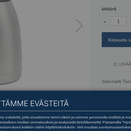
Määrä
-
Kirjaudu s
LISÄ
Salvinelli Te
YTÄMME EVÄSTEITÄ
 evästeitä, jotta sivustomme toimii oikein ja voimme personoida sisältöä ja ma
sosiaalisen median ominaisuuksia ja analysoida tietoliikennettä. Painamalla ”Hyv
ostumuksesi kaikkiin näihin käyttötarkoituksiin. Voit muuttaa suostumusasetuksi