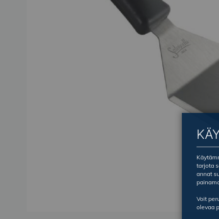
KÄ
Käytämme
tarjota 
annat su
painama
Voit pe
olevaa p