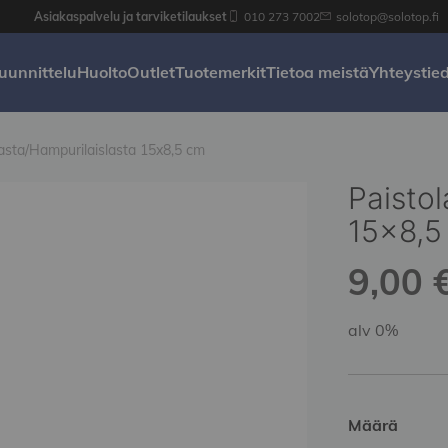
Asiakaspalvelu ja tarviketilaukset
010 273 7002
solotop@solotop.fi
uunnittelu
Huolto
Outlet
Tuotemerkit
Tietoa meistä
Yhteystie
lasta/Hampurilaislasta 15x8,5 cm
Paistol
15x8,5
9,00 €
alv 0%
Määrä