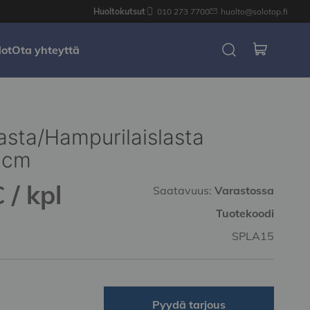
Huoltokutsut
010 273 7700
huolto@solotop.fi
dot
Ota yhteyttä
asta/Hampurilaislasta
 cm
 / kpl
Saatavuus:
Varastossa
Tuotekoodi
SPLA15
Pyydä tarjous