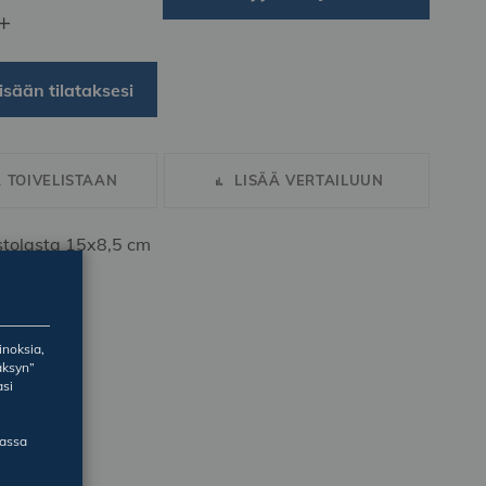
+
isään tilataksesi
Ä TOIVELISTAAN
LISÄÄ VERTAILUUN
istolasta 15x8,5 cm
inoksia,
äksyn”
asi
massa