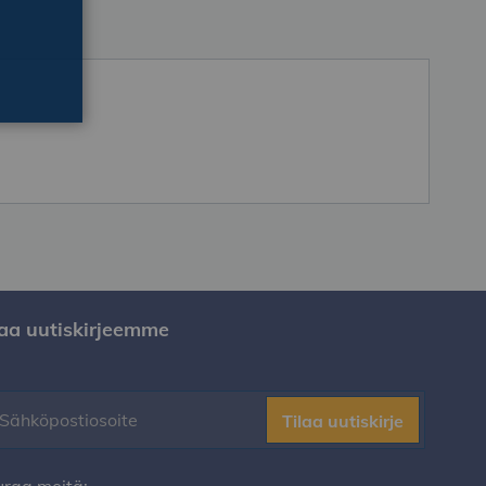
laa uutiskirjeemme
Tilaa uutiskirje
uraa meitä: