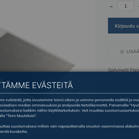
-
Kirjaudu s
LISÄ
Salvinelli Pa
YTÄMME EVÄSTEITÄ
 evästeitä, jotta sivustomme toimii oikein ja voimme personoida sisältöä ja ma
sosiaalisen median ominaisuuksia ja analysoida tietoliikennettä. Painamalla ”Hyv
ostumuksesi kaikkiin näihin käyttötarkoituksiin. Voit muuttaa suostumusasetuksi
lla "Teen Muutoksia".
ruuttaa suostumuksesi milloin vain napsauttamalla sivuston vasemmassa alakul
ientä kuvaketta.