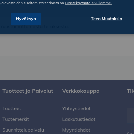
oja evästeiden sisältämistä tiedoista on
Evästekäytäntö-sivullamme.
Hyväksyn
Teen Muutoksia
a ruostumattomasta teräksestä.
Tuotteet ja Palvelut
Verkkokauppa
Ti
Tuotteet
Yhteystiedot
Tuotemerkit
Laskutustiedot
Suunnittelupalvelu
Myyntiehdot
Se