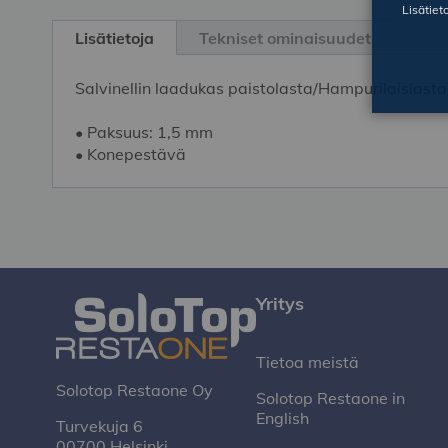
Skip
Lisätiet
to
Lisätietoja
Tekniset ominaisuudet
the
beginning
Salvinellin laadukas paistolasta/Hampurilaislast
of
the
• Paksuus: 1,5 mm
images
• Konepestävä
gallery
Yritys
Tietoa meistä
Solotop Restaone Oy
Solotop Restaone in
English
Turvekuja 6
00700 Helsinki