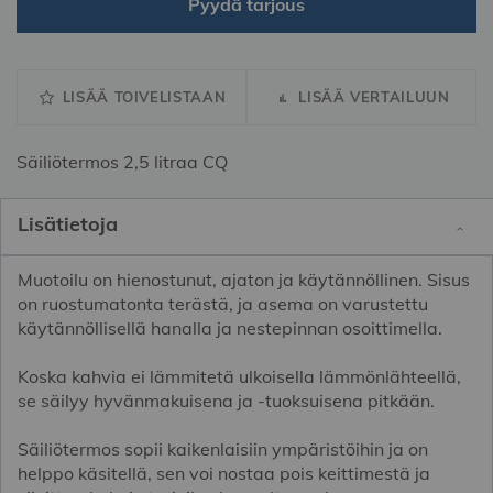
Pyydä tarjous
LISÄÄ TOIVELISTAAN
LISÄÄ VERTAILUUN
Säiliötermos 2,5 litraa CQ
Lisätietoja
Muotoilu on hienostunut, ajaton ja käytännöllinen. Sisus
on ruostumatonta terästä, ja asema on varustettu
käytännöllisellä hanalla ja nestepinnan osoittimella.
Koska kahvia ei lämmitetä ulkoisella lämmönlähteellä,
se säilyy hyvänmakuisena ja -tuoksuisena pitkään.
Säiliötermos sopii kaikenlaisiin ympäristöihin ja on
helppo käsitellä, sen voi nostaa pois keittimestä ja