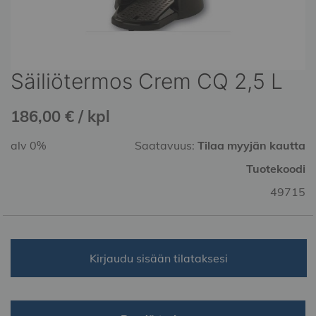
Säiliötermos Crem CQ 2,5 L
Skip
to
the
186,00 € / kpl
beginning
of
alv 0%
Saatavuus:
Tilaa myyjän kautta
the
Tuotekoodi
images
gallery
49715
Kirjaudu sisään tilataksesi