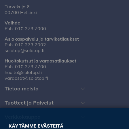
Turvekuja 6
00700 Helsinki
Vaihde
Puh.
010 273 7000
Asiakaspalvelu ja tarviketilaukset
Puh.
010 273 7002
solotop@solotop.fi
Huoltokutsut ja varaosatilaukset
Puh.
010 273 7700
huolto@solotop.fi
varaosat@solotop.fi
Tietoa meistä
Tuotteet ja Palvelut
Verkkokauppa
KÄYTÄMME EVÄSTEITÄ