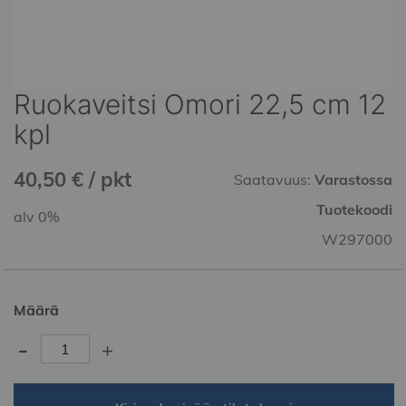
Ruokaveitsi Omori 22,5 cm 12
Skip
to
kpl
the
beginning
40,50 € / pkt
of
Saatavuus:
Varastossa
the
Tuotekoodi
alv 0%
images
gallery
W297000
Määrä
-
+