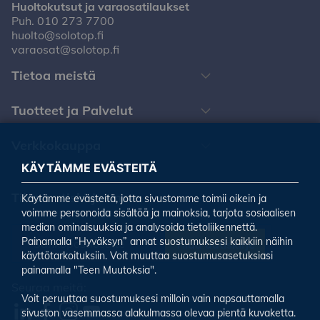
Huoltokutsut ja varaosatilaukset
Puh.
010 273 7700
huolto@solotop.fi
varaosat@solotop.fi
Tietoa meistä
Tuotteet ja Palvelut
Verkkokauppa
KÄYTÄMME EVÄSTEITÄ
Tilaa uutiskirjeemme
Käytämme evästeitä, jotta sivustomme toimii oikein ja
voimme personoida sisältöä ja mainoksia, tarjota sosiaalisen
median ominaisuuksia ja analysoida tietoliikennettä.
Painamalla ”Hyväksyn” annat suostumuksesi kaikkiin näihin
Tilaa uutiskirje
käyttötarkoituksiin. Voit muuttaa suostumusasetuksiasi
painamalla "Teen Muutoksia".
Seuraa meitä:
Voit peruuttaa suostumuksesi milloin vain napsauttamalla
sivuston vasemmassa alakulmassa olevaa pientä kuvaketta.