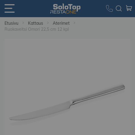
Etusivu
Kattaus
Aterimet
Ruokaveitsi Omori 22,5 cm 12 kpl
Skip
to
the
end
of
the
images
gallery