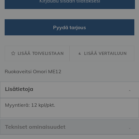
Kirjaudu sisään tilataksesi
Pyydä tarjous
LISÄÄ TOIVELISTAAN
LISÄÄ VERTAILUUN
Ruokaveitsi Omori ME12
Lisätietoja
Myyntierä: 12 kpl/pkt.
Tekniset ominaisuudet