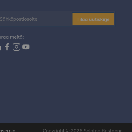
Tilaa uutiskirje
uraa meitä:
nsernia
Copyright © 2026 Solotop Restaone