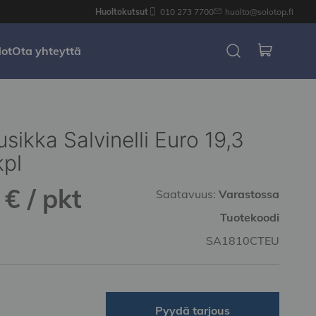
Huoltokutsut
010 273 7700
huolto@solotop.fi
dot
Ota yhteyttä
sikka Salvinelli Euro 19,3
kpl
€ / pkt
Saatavuus:
Varastossa
Tuotekoodi
SA1810CTEU
Pyydä tarjous