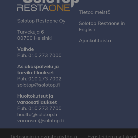
Tietoa meistä
Solotop Restaone Oy
Solotop Restaone in
English
Turvekuja 6
00700 Helsinki
Ajankohtaista
Vaihde
Puh.
010 273 7000
Asiakaspalvelu ja
tarviketilaukset
Puh.
010 273 7002
solotop@solotop.fi
Huoltokutsut ja
varaosatilaukset
Puh.
010 273 7700
huolto@solotop.fi
varaosat@solotop.fi
Tietosuoja ja evästekäytäntö
Evästeiden asetukset