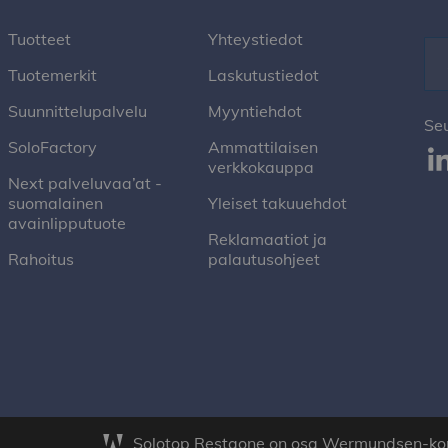
Tuotteet
Yhteystiedot
Tuotemerkit
Laskutustiedot
Suunnittelupalvelu
Myyntiehdot
Se
SoloFactory
Ammattilaisen
verkkokauppa
Next palveluvaa’at -
suomalainen
Yleiset takuuehdot
avainlipputuote
Reklamaatiot ja
Rahoitus
palautusohjeet
Solotop Restaone on osa Wermundsen-ko