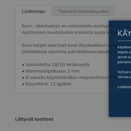
Skip
to
Lisätietoja
Tekniset ominaisuudet
the
beginning
Euro - aterinsarja on valmistettu ensiluokkaisest
of
KÄ
Ajattoman muotoilunsa ansiosta sarja sopii monelai
the
images
Euro sarjan aterimet ovat ihanteellinen valinta ravin
gallery
Käytämme
pitkäikäisiä aterimia päivittäiseen käyttöön.
tarjota 
annat su
painama
• Valmistettu 18/10 teräksestä
• Materiaalipaksuus 2 mm
Voit pe
• Ei sovellu käytettäväksi magneettisissa aterinlaji
olevaa p
• Myyntierä: 12 kpl/pkt
Lisätiet
Liittyvät tuotteet