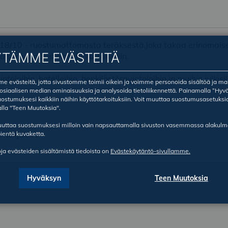
a 18/10 - ruostumattomasta teräksestä,joka takaa erinomaise
YTÄMME EVÄSTEITÄ
siin ympäristöihin ja kattauksiin.
toloihin, hotelleihin, henkilöstöravintoloihin ja muihin julkisii
 evästeitä, jotta sivustomme toimii oikein ja voimme personoida sisältöä ja ma
sosiaalisen median ominaisuuksia ja analysoida tietoliikennettä. Painamalla ”Hyv
ostumuksesi kaikkiin näihin käyttötarkoituksiin. Voit muuttaa suostumusasetuksi
lla "Teen Muutoksia".
ruuttaa suostumuksesi milloin vain napsauttamalla sivuston vasemmassa alakul
ttelijoissa
ientä kuvaketta.
oja evästeiden sisältämistä tiedoista on
Evästekäytäntö-sivullamme.
Hyväksyn
Teen Muutoksia