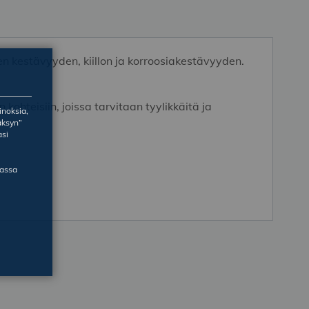
n kestävyyden, kiillon ja korroosiakestävyyden.
n kohteisiin, joissa tarvitaan tyylikkäitä ja
inoksia,
äksyn”
asi
massa