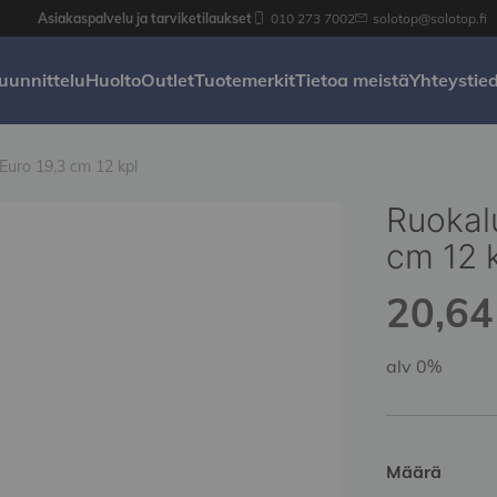
Asiakaspalvelu ja tarviketilaukset
010 273 7002
solotop@solotop.fi
uunnittelu
Huolto
Outlet
Tuotemerkit
Tietoa meistä
Yhteystie
 Euro 19,3 cm 12 kpl
Ruokalu
cm 12 
20,64 
alv 0%
Määrä