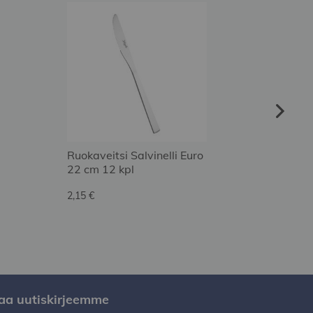
Ruokaveitsi Salvinelli Euro
Jälkir
22 cm 12 kpl
Euro 
2,15 €
1,48 €
laa uutiskirjeemme