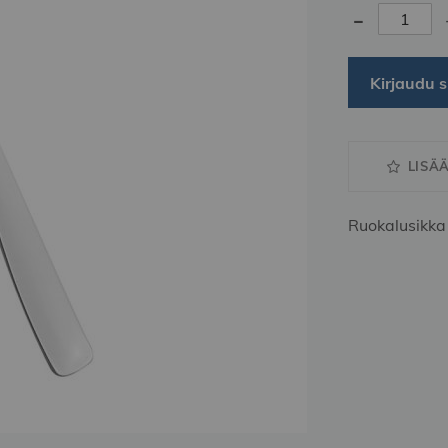
-
Kirjaudu s
LISÄ
Ruokalusikka