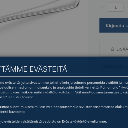
-
Kirjaudu s
LISÄ
Ruokahaaruk
YTÄMME EVÄSTEITÄ
 evästeitä, jotta sivustomme toimii oikein ja voimme personoida sisältöä ja ma
sosiaalisen median ominaisuuksia ja analysoida tietoliikennettä. Painamalla ”Hyv
ostumuksesi kaikkiin näihin käyttötarkoituksiin. Voit muuttaa suostumusasetuksi
lla "Teen Muutoksia".
ruuttaa suostumuksesi milloin vain napsauttamalla sivuston vasemmassa alakul
ientä kuvaketta.
oja evästeiden sisältämistä tiedoista on
Evästekäytäntö-sivullamme.