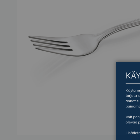
KÄ
Käytämme
tarjota 
annat su
painama
Voit pe
olevaa p
Lisätiet