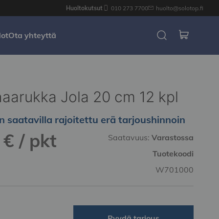
Huoltokutsut
010 273 7700
huolto@solotop.fi
dot
Ota yhteyttä
aarukka Jola 20 cm 12 kpl
n saatavilla rajoitettu erä tarjoushinnoin
€ / pkt
Saatavuus:
Varastossa
Tuotekoodi
W701000
Pyydä tarjous