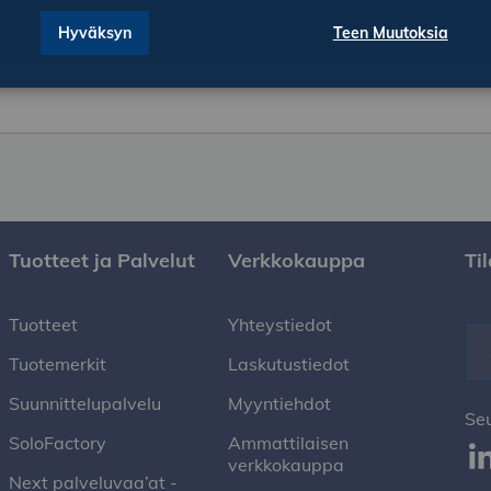
Hyväksyn
Teen Muutoksia
Tuotteet ja Palvelut
Verkkokauppa
Ti
Tuotteet
Yhteystiedot
Tuotemerkit
Laskutustiedot
Suunnittelupalvelu
Myyntiehdot
Se
SoloFactory
Ammattilaisen
verkkokauppa
Next palveluvaa’at -