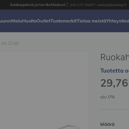
Asiakaspalvelu ja tarviketilaukset
010 273 7002
solotop@solotop.fi
uunnittelu
Huolto
Outlet
Tuotemerkit
Tietoa meistä
Yhteystie
 cm 12 kpl
Ruokah
Tuotetta o
29,76 
alv 0%
Määrä