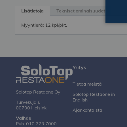
Skip
to
Lisätietoja
Tekniset ominaisuudet
the
beginning
Myyntierä: 12 kpl/pkt.
of
the
images
gallery
Yritys
Tietoa meistä
Solotop Restaone Oy
Solotop Restaone in
English
Turvekuja 6
00700 Helsinki
Ajankohtaista
Vaihde
Puh.
010 273 7000