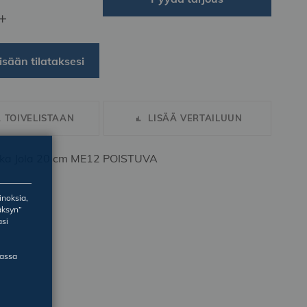
+
isään tilataksesi
Ä TOIVELISTAAN
LISÄÄ VERTAILUUN
ka Jola 20 cm ME12 POISTUVA
inoksia,
äksyn”
asi
massa