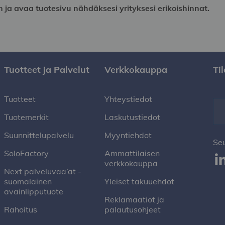
n ja avaa tuotesivu nähdäksesi yrityksesi erikoishinnat.
Tuotteet ja Palvelut
Verkkokauppa
Ti
Tuotteet
Yhteystiedot
Tuotemerkit
Laskutustiedot
Suunnittelupalvelu
Myyntiehdot
Se
SoloFactory
Ammattilaisen
verkkokauppa
Next palveluvaa’at -
suomalainen
Yleiset takuuehdot
avainlipputuote
Reklamaatiot ja
Rahoitus
palautusohjeet