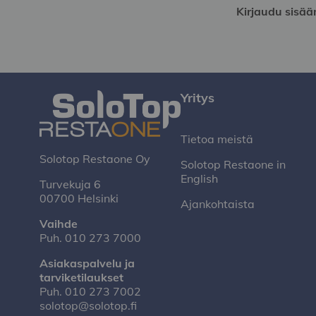
Kirjaudu sisää
Yritys
Tietoa meistä
Solotop Restaone Oy
Solotop Restaone in
English
Turvekuja 6
00700 Helsinki
Ajankohtaista
Vaihde
Puh.
010 273 7000
Asiakaspalvelu ja
tarviketilaukset
Puh.
010 273 7002
solotop@solotop.fi