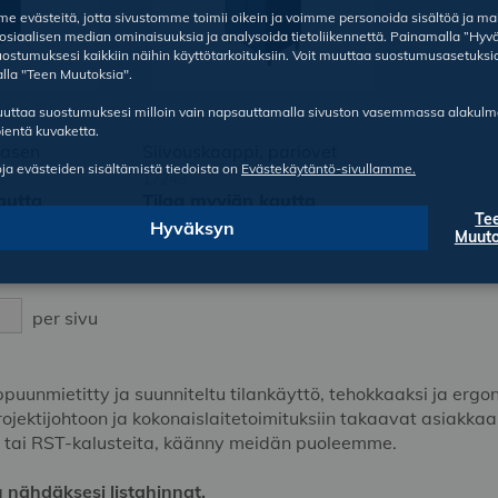
 evästeitä, jotta sivustomme toimii oikein ja voimme personoida sisältöä ja ma
sosiaalisen median ominaisuuksia ja analysoida tietoliikennettä. Painamalla ”Hyv
ostumuksesi kaikkiin näihin käyttötarkoituksiin. Voit muuttaa suostumusasetuksi
lla "Teen Muutoksia".
ruuttaa suostumuksesi milloin vain napsauttamalla sivuston vasemmassa alakul
ientä kuvaketta.
vasen
Siivouskaappi, pariovet
oja evästeiden sisältämistä tiedoista on
Evästekäytäntö-sivullamme.
17249
autta
Tilaa myyjän kautta
Te
Hyväksyn
Muuto
per sivu
oppuunmietitty ja suunniteltu tilankäyttö, tehokkaaksi ja ergo
ojektijohtoon ja kokonaislaitetoimituksiin takaavat asiakkaa
 tai RST-kalusteita, käänny meidän puoleemme.
 nähdäksesi listahinnat.