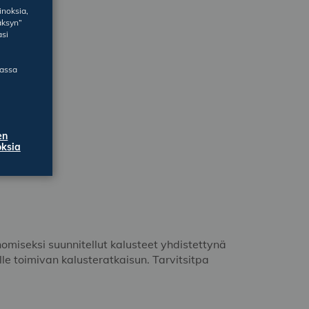
inoksia,
äksyn”
asi
massa
en
ksia
nomiseksi suunnitellut kalusteet yhdistettynä
lle toimivan kalusteratkaisun. Tarvitsitpa