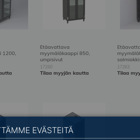
Etäavattava
Etäavatt
 1200,
myymäläkaappi 850,
myymäläk
umpisivut
salmiakki
17260
17263
autta
Tilaa myyjän kautta
Tilaa my
YTÄMME EVÄSTEITÄ