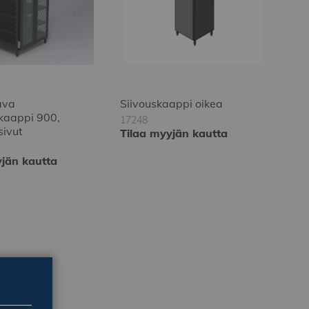
ava
Siivouskaappi oikea
aappi 900,
17248
sivut
Tilaa myyjän kautta
yjän kautta