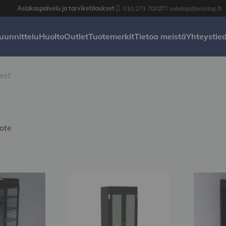
Asiakaspalvelu ja tarviketilaukset
010 273 7002
solotop@solotop.fi
uunnittelu
Huolto
Outlet
Tuotemerkit
Tietoa meistä
Yhteystie
eet
ote