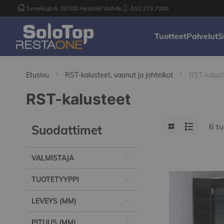
Turvekuja 6, 00700 Helsinki Vaihde
010 273 7000
Tuotteet
Palvelut
S
Etusivu
RST-kalusteet, vaunut ja johteikot
RST-kalust
RST-kalusteet
View
Grid
List
6
tu
Suodattimet
as
VALMISTAJA
TUOTETYYPPI
LEVEYS (MM)
PITUUS (MM)