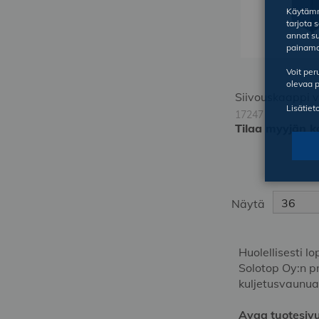
Käytämme
tarjota 
annat su
painama
Voit pe
olevaa p
Siivouskaappi 
Lisätiet
17247
Tilaa myyjän k
Kirjaudu
Kirjaudu
sisään
sisään
tilataksesi
tilataksesi
Näytä
Huolellisesti l
Solotop Oy:n pr
kuljetusvaunua
Avaa tuotesivu