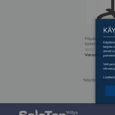
KÄ
Pöydänjalka Ka
Käytämme
taitettava
tarjota 
96907147
annat su
Varastossa
painama
Voit pe
Kirjaudu
olevaa p
sisään
tilataksesi
Lisätiet
Näytä
Yritys