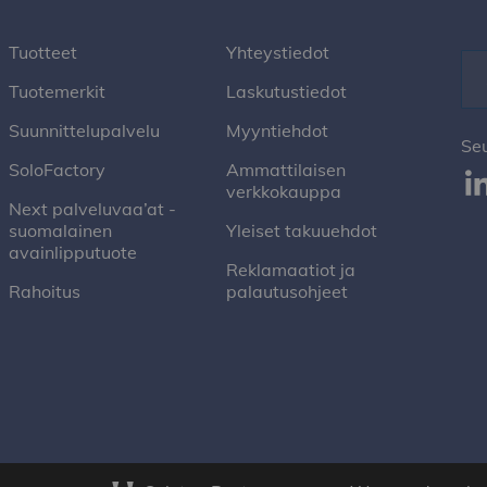
Tuotteet
Yhteystiedot
Tuotemerkit
Laskutustiedot
Suunnittelupalvelu
Myyntiehdot
Se
SoloFactory
Ammattilaisen
verkkokauppa
Next palveluvaa’at -
suomalainen
Yleiset takuuehdot
avainlipputuote
Reklamaatiot ja
Rahoitus
palautusohjeet