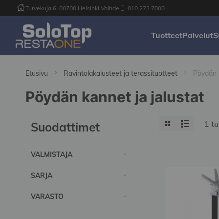
Turvekuja 6, 00700 Helsinki Vaihde
010 273 7000
Tuotteet
Palvelut
S
Etusivu
Ravintolakalusteet ja terassituotteet
Pöydän k
Pöydän kannet ja jalustat
View
Grid
List
1
tu
Suodattimet
as
VALMISTAJA
SARJA
VARASTO