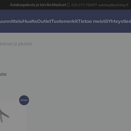
Asiakaspalvelu ja tarviketilaukset
010 273 7002
solotop@solotop.fi
uunnittelu
Huolto
Outlet
Tuotemerkit
Tietoa meistä
Yhteystie
annet ja jalustat
ote