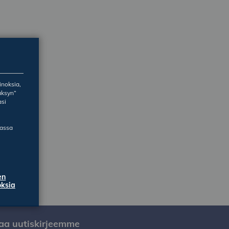
inoksia,
äksyn”
asi
massa
en
ksia
laa uutiskirjeemme