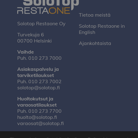
Tietoa meistä
Solotop Restaone Oy
Solotop Restaone in
English
Turvekuja 6
00700 Helsinki
Ajankohtaista
Vaihde
Puh.
010 273 7000
Asiakaspalvelu ja
tarviketilaukset
Puh.
010 273 7002
solotop@solotop.fi
Huoltokutsut ja
varaosatilaukset
Puh.
010 273 7700
huolto@solotop.fi
varaosat@solotop.fi