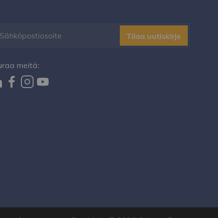
Tilaa uutiskirje
uraa meitä: