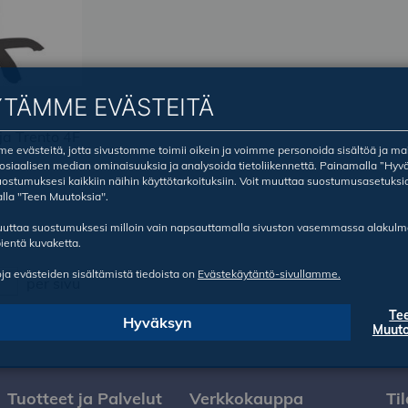
YTÄMME EVÄSTEITÄ
ja Trento 4F
 evästeitä, jotta sivustomme toimii oikein ja voimme personoida sisältöä ja ma
sosiaalisen median ominaisuuksia ja analysoida tietoliikennettä. Painamalla ”Hyv
ostumuksesi kaikkiin näihin käyttötarkoituksiin. Voit muuttaa suostumusasetuksi
lla "Teen Muutoksia".
ruuttaa suostumuksesi milloin vain napsauttamalla sivuston vasemmassa alakul
ientä kuvaketta.
oja evästeiden sisältämistä tiedoista on
Evästekäytäntö-sivullamme.
per sivu
Te
Hyväksyn
Muuto
Tuotteet ja Palvelut
Verkkokauppa
Ti