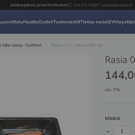
Asiakaspalvelu ja tarviketilaukset
010 273 7002
solotop@solotop.fi
uunnittelu
Huolto
Outlet
Tuotemerkit
Tietoa meistä
Yhteystie
ja take-away -tuotteet
Rasia 0,7 L natural 600 kpl
Rasia 0
144,0
alv 0%
Määrä
-