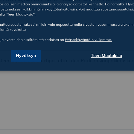
sosiaalisen median ominaisuuksia ja analysoida tietoliikennettä. Painamalla ”Hyv
ostumuksesi kaikkiin näihin käyttötarkoituksiin. Voit muuttaa suostumusasetuksi
lla "Teen Muutoksia".
ruuttaa suostumuksesi milloin vain napsauttamalla sivuston vasemmassa alakul
ientä kuvaketta.
oja evästeiden sisältämistä tiedoista on
Evästekäytäntö-sivullamme.
Hyväksyn
Teen Muutoksia
hteensopiva sekä Techpa- että I.dea Pack-rasianpakkausko