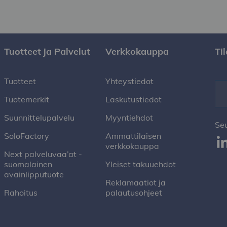
Tuotteet ja Palvelut
Verkkokauppa
Ti
Tuotteet
Yhteystiedot
Tuotemerkit
Laskutustiedot
Suunnittelupalvelu
Myyntiehdot
Se
SoloFactory
Ammattilaisen
verkkokauppa
Next palveluvaa’at -
suomalainen
Yleiset takuuehdot
avainlipputuote
Reklamaatiot ja
Rahoitus
palautusohjeet