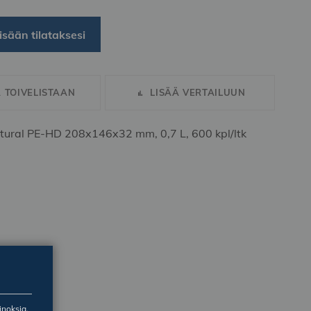
isään tilataksesi
Ä TOIVELISTAAN
LISÄÄ VERTAILUUN
tural PE-HD 208x146x32 mm, 0,7 L, 600 kpl/ltk
inoksia,