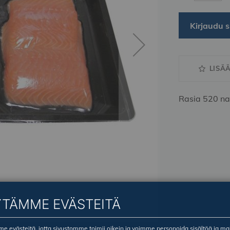
Kirjaudu s
LISÄ
Rasia 520 na
YTÄMME EVÄSTEITÄ
 evästeitä, jotta sivustomme toimii oikein ja voimme personoida sisältöä ja ma