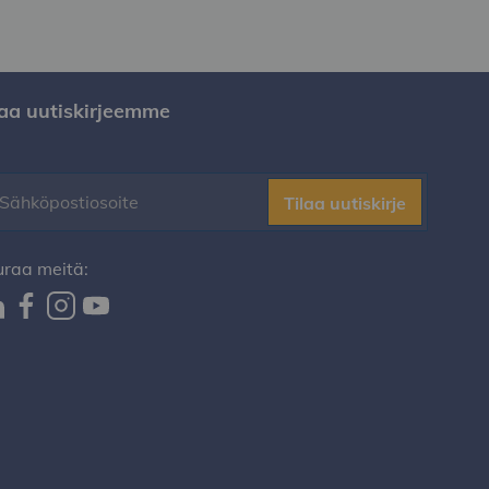
laa uutiskirjeemme
Tilaa uutiskirje
uraa meitä: