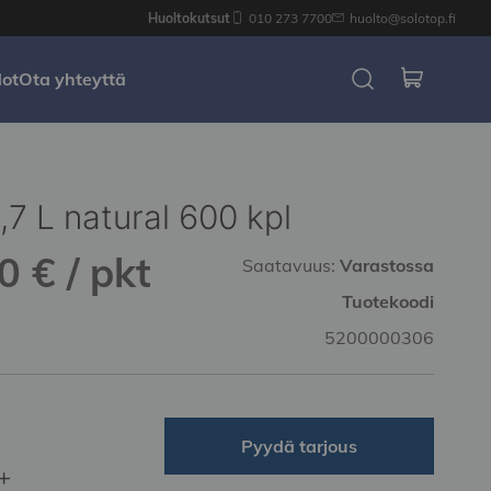
Huoltokutsut
010 273 7700
huolto@solotop.fi
dot
Ota yhteyttä
,7 L natural 600 kpl
0 € / pkt
Saatavuus:
Varastossa
Tuotekoodi
5200000306
Pyydä tarjous
+