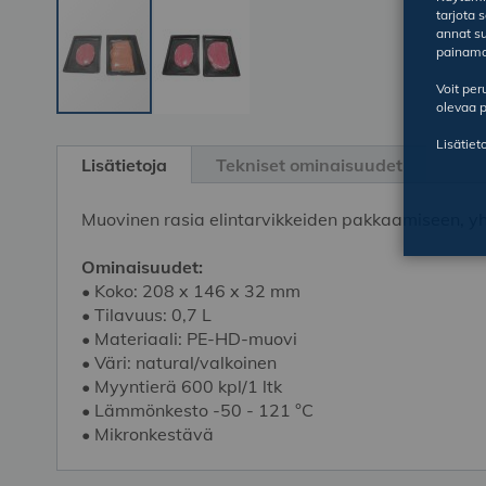
tarjota 
annat su
painama
Voit pe
olevaa p
Skip
Lisätiet
to
Lisätietoja
Tekniset ominaisuudet
the
beginning
Muovinen rasia elintarvikkeiden pakkaamiseen, y
of
the
Ominaisuudet:
images
• Koko: 208 x 146 x 32 mm
gallery
• Tilavuus: 0,7 L
• Materiaali: PE-HD-muovi
• Väri: natural/valkoinen
• Myyntierä 600 kpl/1 ltk
• Lämmönkesto -50 - 121 °C
• Mikronkestävä