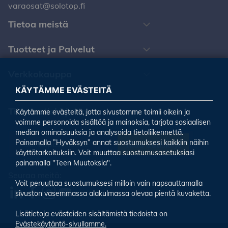
varaosat@solotop.fi
Tietoa meistä
Tuotteet ja Palvelut
Verkkokauppa
KÄYTÄMME EVÄSTEITÄ
Tilaa uutiskirjeemme
Käytämme evästeitä, jotta sivustomme toimii oikein ja
voimme personoida sisältöä ja mainoksia, tarjota sosiaalisen
median ominaisuuksia ja analysoida tietoliikennettä.
Painamalla ”Hyväksyn” annat suostumuksesi kaikkiin näihin
Tilaa uutiskirje
käyttötarkoituksiin. Voit muuttaa suostumusasetuksiasi
painamalla "Teen Muutoksia".
Seuraa meitä:
Voit peruuttaa suostumuksesi milloin vain napsauttamalla
sivuston vasemmassa alakulmassa olevaa pientä kuvaketta.
Lisätietoja evästeiden sisältämistä tiedoista on
Evästekäytäntö-sivullamme.