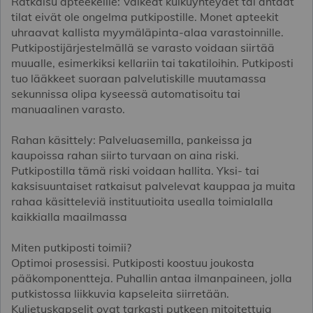
Ratkaisu apteekeille: Vaikeat kulkuyhteydet tai ahtaat
tilat eivät ole ongelma putkipostille. Monet apteekit
uhraavat kallista myymäläpinta-alaa varastoinnille.
Putkipostijärjestelmällä se varasto voidaan siirtää
muualle, esimerkiksi kellariin tai takatiloihin. Putkiposti
tuo lääkkeet suoraan palvelutiskille muutamassa
sekunnissa olipa kyseessä automatisoitu tai
manuaalinen varasto.
Rahan käsittely: Palveluasemilla, pankeissa ja
kaupoissa rahan siirto turvaan on aina riski.
Putkipostilla tämä riski voidaan hallita. Yksi- tai
kaksisuuntaiset ratkaisut palvelevat kauppaa ja muita
rahaa käsitteleviä instituutioita usealla toimialalla
kaikkialla maailmassa
Miten putkiposti toimii?
Optimoi prosessisi. Putkiposti koostuu joukosta
pääkomponentteja. Puhallin antaa ilmanpaineen, jolla
putkistossa liikkuvia kapseleita siirretään.
Kuljetuskapselit ovat tarkasti putkeen mitoitettuja