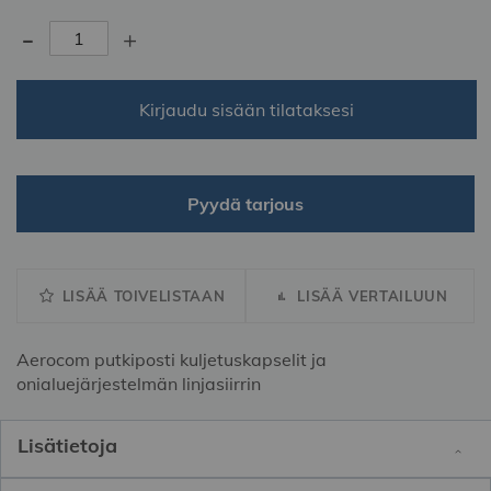
-
+
Kirjaudu sisään tilataksesi
Pyydä tarjous
LISÄÄ TOIVELISTAAN
LISÄÄ VERTAILUUN
Aerocom putkiposti kuljetuskapselit ja
onialuejärjestelmän linjasiirrin
Lisätietoja