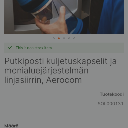
Skip
This is non stock item.
to
the
Putkiposti kuljetuskapselit ja
beginning
monialuejärjestelmän
of
the
linjasiirrin, Aerocom
images
gallery
Tuotekoodi
SOL000131
Määrä