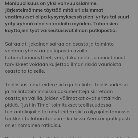
Monipuolisuus on yksi vahvuuksiamme.
Järjestelmämme täyttää mitä erilaisimmat
vaatimukset olipa kysymyksessä pieni yritys tai suuri
yritysryhmä aina sairaaloita myöden. Tuhansien
käyttäjien työt vaikeutuisivat ilman putkipostia.
Sairaalat: Jokainen sairaalan osasto ja toiminto
voidaan yhdistää putkipostin avulla.
Laboratorionäytteet, veri, dokumentit ja monet muut
tarvikkeet voidaan kuljettaa ilman riskiä vaurioista
osastolta toiselle.
Teollisuus, näytteiden siirto ja hallinto: Teollisuudessa
ja hallintotoiminnoissa dokumentteja siirretään
osastojen välillä, joiden välimatkat ovat erittäinkin
pitkiä. ”Just in Time” toimitukset teollisuudessa
tuotantolinjoille tai näytteiden siirto öljynjalostamossa
tankkerilta laboratorioon – kaikissa Aerocomputkiposti
on erinomainen ratkaisu.