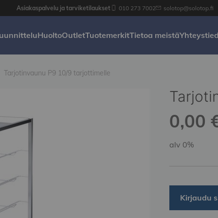
Asiakaspalvelu ja tarviketilaukset
010 273 7002
solotop@solotop.fi
uunnittelu
Huolto
Outlet
Tuotemerkit
Tietoa meistä
Yhteystie
Tarjotinvaunu P9 10/9 tarjottimelle
Tarjoti
0,00 €
alv 0%
Kirjaudu s