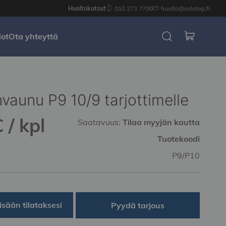
Huoltokutsut
010 273 7700
huolto@solotop.fi
dot
Ota yhteyttä
nvaunu P9 10/9 tarjottimelle
 / kpl
Saatavuus:
Tilaa myyjän kautta
Tuotekoodi
P9/P10
isään tilataksesi
Pyydä tarjous