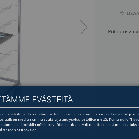
LISÄ
Palautusvaun
YTÄMME EVÄSTEITÄ
 evästeitä, jotta sivustomme toimii oikein ja voimme personoida sisältöä ja ma
sosiaalisen median ominaisuuksia ja analysoida tietoliikennettä. Painamalla ”Hyv
ostumuksesi kaikkiin näihin käyttötarkoituksiin. Voit muuttaa suostumusasetuksi
lla "Teen Muutoksia".