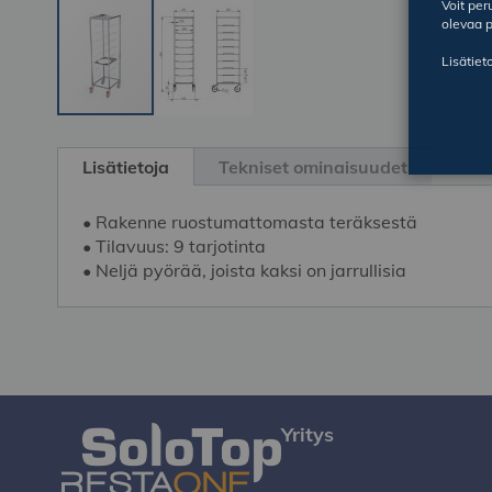
Voit pe
olevaa p
Lisätiet
Skip
to
Lisätietoja
Tekniset ominaisuudet
the
beginning
• Rakenne ruostumattomasta teräksestä
of
• Tilavuus: 9 tarjotinta
the
• Neljä pyörää, joista kaksi on jarrullisia
images
gallery
Yritys