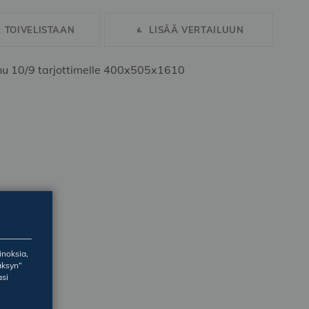
Ä TOIVELISTAAN
LISÄÄ VERTAILUUN
u 10/9 tarjottimelle 400x505x1610
inoksia,
äksyn”
asi