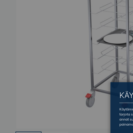
KÄ
Käytämme
tarjota 
annat su
painama