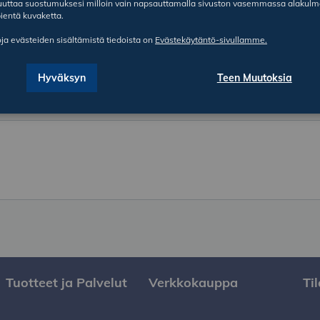
ruuttaa suostumuksesi milloin vain napsauttamalla sivuston vasemmassa alakul
ientä kuvaketta.
oja evästeiden sisältämistä tiedoista on
Evästekäytäntö-sivullamme.
Hyväksyn
Teen Muutoksia
Tuotteet ja Palvelut
Verkkokauppa
Ti