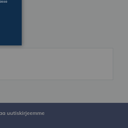
massa
laa uutiskirjeemme