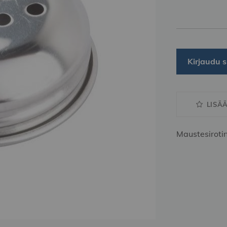
Kirjaudu s
LISÄ
Maustesirotin