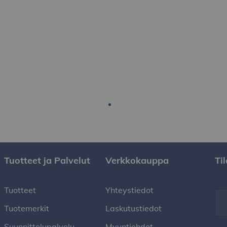
Tuotteet ja Palvelut
Verkkokauppa
Ti
Tuotteet
Yhteystiedot
Tuotemerkit
Laskutustiedot
Suunnittelupalvelu
Myyntiehdot