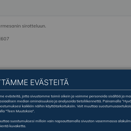
armesanin sirotteluun.
EE607
YTÄMME EVÄSTEITÄ
 evästeitä, jotta sivustomme toimii oikein ja voimme personoida sisältöä ja ma
sosiaalisen median ominaisuuksia ja analysoida tietoliikennettä. Painamalla ”Hyv
ostumuksesi kaikkiin näihin käyttötarkoituksiin. Voit muuttaa suostumusasetuksi
lla "Teen Muutoksia".
ruuttaa suostumuksesi milloin vain napsauttamalla sivuston vasemmassa alakul
ientä kuvaketta.