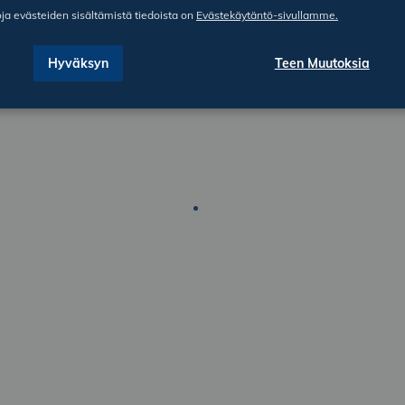
oja evästeiden sisältämistä tiedoista on
Evästekäytäntö-sivullamme.
Hyväksyn
Teen Muutoksia