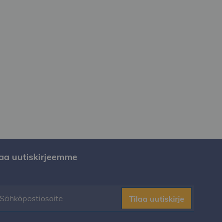
laa uutiskirjeemme
Tilaa uutiskirje