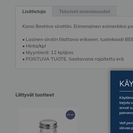
Skip
to
Lisätietoja
Tekniset ominaisuudet
the
beginning
Kansi Beehive sirottiin. Erinomainen esimerkiksi p
of
the
• Lasinen sirotin tilattava erikseen. tuotekoodi B
images
• Hinta/kpl
gallery
• Myyntierä: 12 kpl/pss
• POISTUVA TUOTE. Saatavana rajoitettu erä
KÄ
Liittyvät tuotteet
Käytämme
tarjota 
annat su
painama
Voit pe
olevaa p