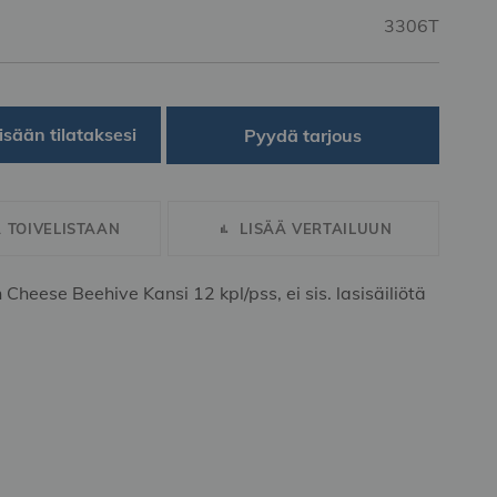
3306T
isään tilataksesi
Pyydä tarjous
Ä TOIVELISTAAN
LISÄÄ VERTAILUUN
 Cheese Beehive Kansi 12 kpl/pss, ei sis. lasisäiliötä