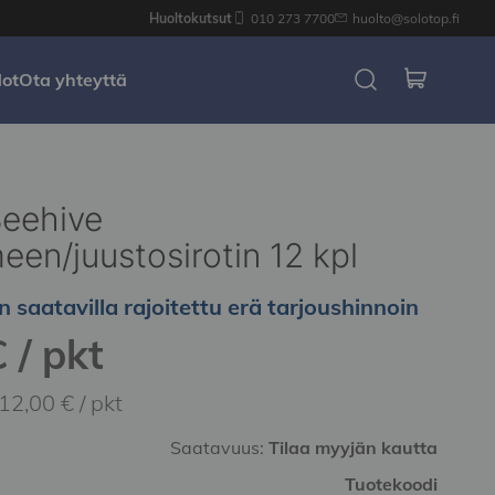
Huoltokutsut
010 273 7700
huolto@solotop.fi
dot
Ota yhteyttä
Beehive
meen/juustosirotin 12 kpl
n saatavilla rajoitettu erä tarjoushinnoin
 / pkt
12,00 € / pkt
Saatavuus:
Tilaa myyjän kautta
Tuotekoodi