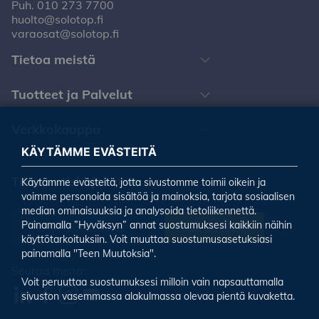
Puh.
010 273 7700
huolto@solotop.fi
varaosat@solotop.fi
Tietoa meistä
Tuotteet ja Palvelut
Verkkokauppa
KÄYTÄMME EVÄSTEITÄ
Tilaa uutiskirjeemme
Käytämme evästeitä, jotta sivustomme toimii oikein ja
voimme personoida sisältöä ja mainoksia, tarjota sosiaalisen
median ominaisuuksia ja analysoida tietoliikennettä.
Painamalla ”Hyväksyn” annat suostumuksesi kaikkiin näihin
Tilaa uutiskirje
käyttötarkoituksiin. Voit muuttaa suostumusasetuksiasi
painamalla "Teen Muutoksia".
Seuraa meitä:
Voit peruuttaa suostumuksesi milloin vain napsauttamalla
sivuston vasemmassa alakulmassa olevaa pientä kuvaketta.