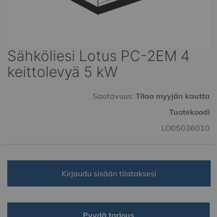
Sähköliesi Lotus PC-2EM 4
Skip
to
keittolevyä 5 kW
the
beginning
of
Saatavuus:
Tilaa myyjän kautta
the
Tuotekoodi
images
gallery
LO05036010
Kirjaudu sisään tilataksesi
Pyydä tarjous