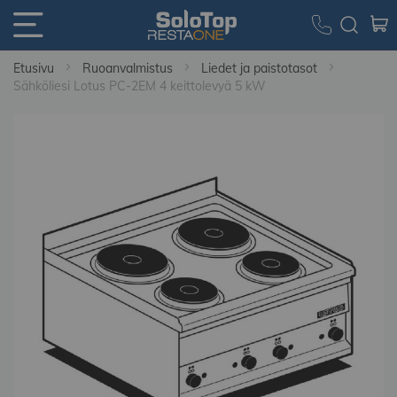
Etusivu
Ruoanvalmistus
Liedet ja paistotasot
Sähköliesi Lotus PC-2EM 4 keittolevyä 5 kW
Skip
to
the
end
of
the
images
gallery