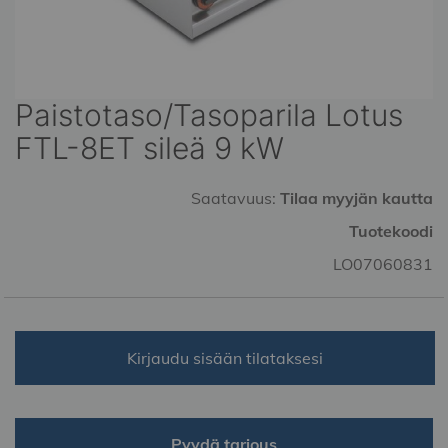
Paistotaso/Tasoparila Lotus
Skip
to
FTL-8ET sileä 9 kW
the
beginning
of
Saatavuus:
Tilaa myyjän kautta
the
Tuotekoodi
images
gallery
LO07060831
Kirjaudu sisään tilataksesi
Pyydä tarjous