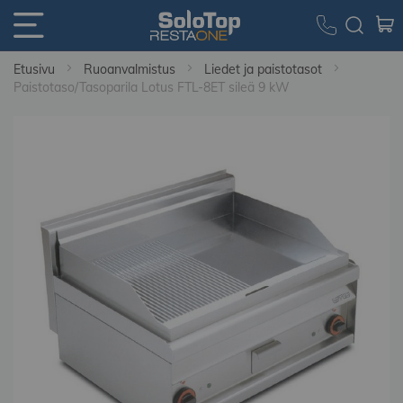
Etusivu
Ruoanvalmistus
Liedet ja paistotasot
Paistotaso/Tasoparila Lotus FTL-8ET sileä 9 kW
Skip
to
the
end
of
the
images
gallery