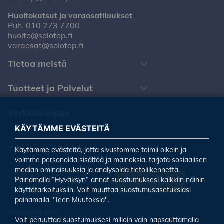
Huoltokutsut ja varaosatilaukset
Puh.
010 273 7700
huolto@solotop.fi
varaosat@solotop.fi
Tietoa meistä
Tuotteet ja Palvelut
Verkkokauppa
KÄYTÄMME EVÄSTEITÄ
Tilaa uutiskirjeemme
Käytämme evästeitä, jotta sivustomme toimii oikein ja
voimme personoida sisältöä ja mainoksia, tarjota sosiaalisen
median ominaisuuksia ja analysoida tietoliikennettä.
Painamalla ”Hyväksyn” annat suostumuksesi kaikkiin näihin
Tilaa uutiskirje
käyttötarkoituksiin. Voit muuttaa suostumusasetuksiasi
painamalla "Teen Muutoksia".
Seuraa meitä:
Voit peruuttaa suostumuksesi milloin vain napsauttamalla