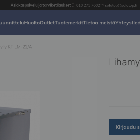
Asiakaspalvelu ja tarviketilaukset
010 273 7002
solotop@solotop.fi
uunnittelu
Huolto
Outlet
Tuotemerkit
Tietoa meistä
Yhteystie
ylly KT LM-22/A
Lihamy
Kirjaudu s