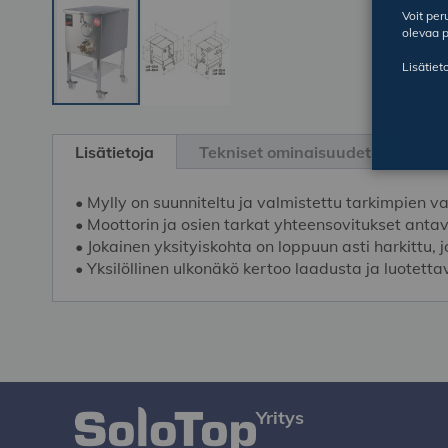
Voit pe
olevaa p
Lisätiet
Skip
to
Lisätietoja
Tekniset ominaisuudet
the
beginning
• Mylly on suunniteltu ja valmistettu tarkimpien 
of
• Moottorin ja osien tarkat yhteensovitukset anta
the
• Jokainen yksityiskohta on loppuun asti harkittu, 
images
• Yksilöllinen ulkonäkö kertoo laadusta ja luotett
gallery
Yritys