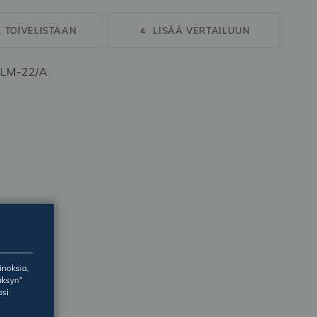
Ä TOIVELISTAAN
LISÄÄ VERTAILUUN
T LM-22/A
inoksia,
äksyn”
asi