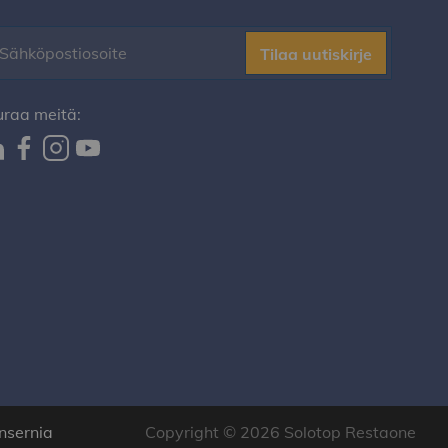
Tilaa uutiskirje
uraa meitä:
nsernia
Copyright © 2026 Solotop Restaone