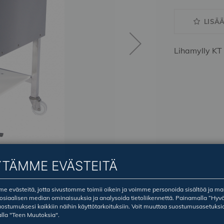
LISÄ
Lihamylly K
YTÄMME EVÄSTEITÄ
 evästeitä, jotta sivustomme toimii oikein ja voimme personoida sisältöä ja ma
sosiaalisen median ominaisuuksia ja analysoida tietoliikennettä. Painamalla ”Hyv
ostumuksesi kaikkiin näihin käyttötarkoituksiin. Voit muuttaa suostumusasetuksi
lla "Teen Muutoksia".