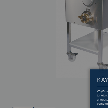
KÄ
Käytämme
tarjota 
annat su
painama