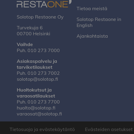
Tietoa meistä
Solotop Restaone Oy
Solotop Restaone in
English
Turvekuja 6
00700 Helsinki
Ajankohtaista
Vaihde
Puh.
010 273 7000
Asiakaspalvelu ja
tarviketilaukset
Puh.
010 273 7002
solotop@solotop.fi
Huoltokutsut ja
varaosatilaukset
Puh.
010 273 7700
huolto@solotop.fi
varaosat@solotop.fi
Tietosuoja ja evästekäytäntö
Evästeiden asetukset