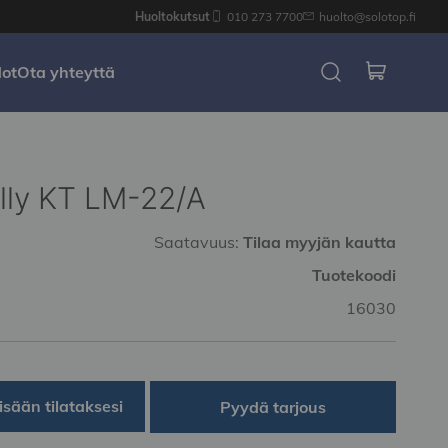
Huoltokutsut
010 273 7700
huolto@solotop.fi
dot
Ota yhteyttä
lly KT LM-22/A
Saatavuus:
Tilaa myyjän kautta
Tuotekoodi
16030
isään tilataksesi
Pyydä tarjous