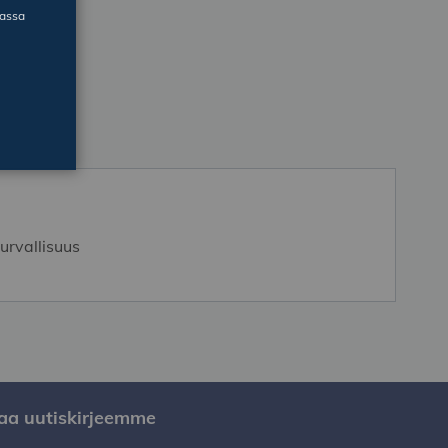
massa
turvallisuus
laa uutiskirjeemme