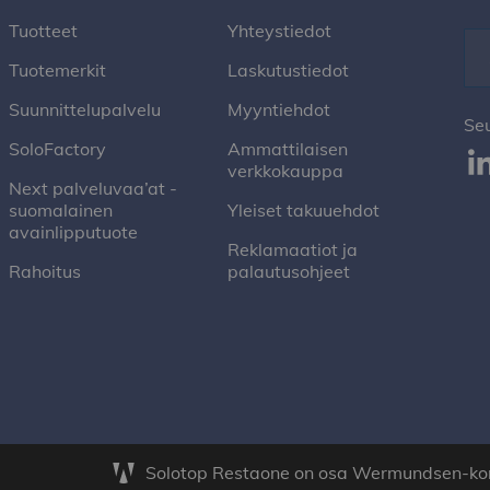
Tuotteet
Yhteystiedot
Tuotemerkit
Laskutustiedot
Suunnittelupalvelu
Myyntiehdot
Se
SoloFactory
Ammattilaisen
verkkokauppa
Next palveluvaa’at -
suomalainen
Yleiset takuuehdot
avainlipputuote
Reklamaatiot ja
Rahoitus
palautusohjeet
Solotop Restaone on osa Wermundsen-ko