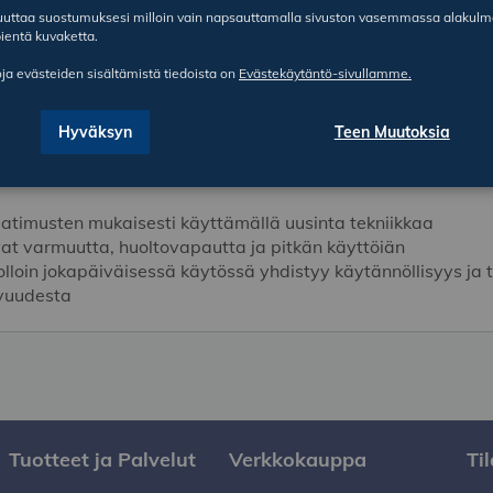
ruuttaa suostumuksesi milloin vain napsauttamalla sivuston vasemmassa alakul
ientä kuvaketta.
oja evästeiden sisältämistä tiedoista on
Evästekäytäntö-sivullamme.
Hyväksyn
Teen Muutoksia
vaatimusten mukaisesti käyttämällä uusinta tekniikkaa
vat varmuutta, huoltovapautta ja pitkän käyttöiän
jolloin jokapäiväisessä käytössä yhdistyy käytännöllisyys ja 
avuudesta
Tuotteet ja Palvelut
Verkkokauppa
Ti