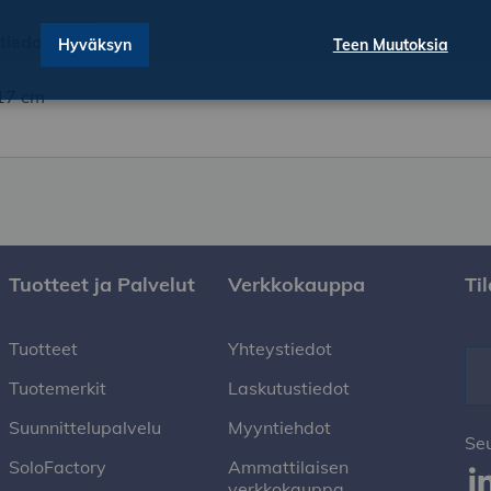
etiedostot
Hyväksyn
Teen Muutoksia
 17 cm
Tuotteet ja Palvelut
Verkkokauppa
Ti
Tuotteet
Yhteystiedot
Tuotemerkit
Laskutustiedot
Suunnittelupalvelu
Myyntiehdot
Se
SoloFactory
Ammattilaisen
verkkokauppa