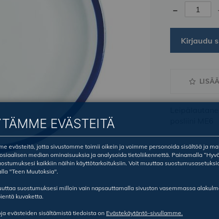
-
Kirjaudu s
LISÄ
Leipälautanen
posliini ME6
YTÄMME EVÄSTEITÄ
 evästeitä, jotta sivustomme toimii oikein ja voimme personoida sisältöä ja ma
sosiaalisen median ominaisuuksia ja analysoida tietoliikennettä. Painamalla ”Hyv
ostumuksesi kaikkiin näihin käyttötarkoituksiin. Voit muuttaa suostumusasetuksi
lla "Teen Muutoksia".
ruuttaa suostumuksesi milloin vain napsauttamalla sivuston vasemmassa alakul
ientä kuvaketta.
oja evästeiden sisältämistä tiedoista on
Evästekäytäntö-sivullamme.