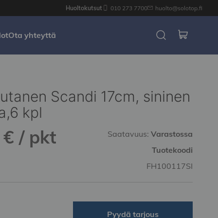
Huoltokutsut
010 273 7700
huolto@solotop.fi
dot
Ota yhteyttä
autanen Scandi 17cm, sininen
a,6 kpl
€ / pkt
Saatavuus:
Varastossa
Tuotekoodi
FH100117SI
Pyydä tarjous