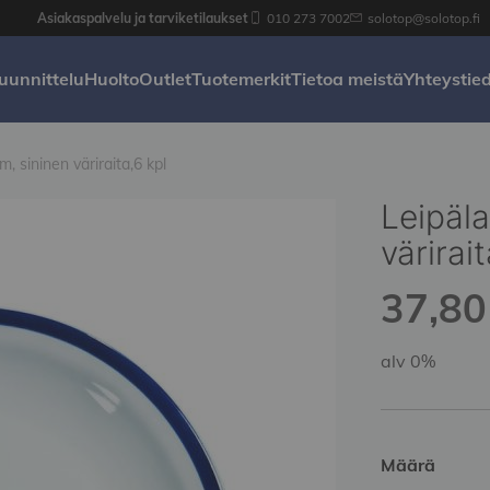
Asiakaspalvelu ja tarviketilaukset
010 273 7002
solotop@solotop.fi
uunnittelu
Huolto
Outlet
Tuotemerkit
Tietoa meistä
Yhteystie
 sininen väriraita,6 kpl
Leipäl
värirait
37,80 
alv 0%
Määrä