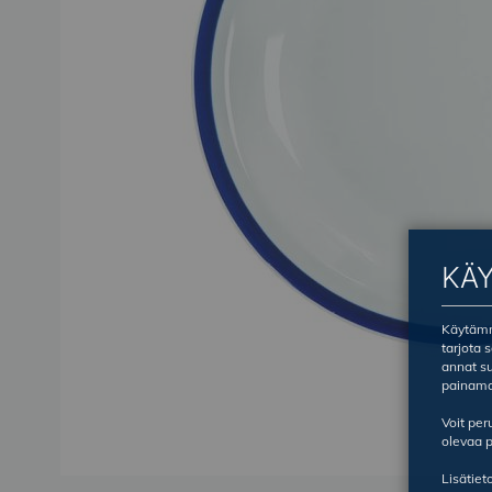
KÄ
Käytämme
tarjota 
annat su
painama
Voit pe
olevaa p
Lisätiet