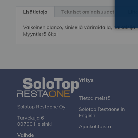
Skip
to
Lisätietoja
Tekniset ominaisuudet
Liit
the
beginning
Valkoinen blanco, sinisellä väriraidalla, halkaisija
of
Myyntierä 6kpl
the
images
gallery
Yritys
Tietoa meistä
Solotop Restaone Oy
Solotop Restaone in
English
Turvekuja 6
00700 Helsinki
Ajankohtaista
Vaihde