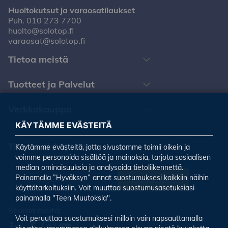
Huoltokutsut ja varaosatilaukset
Puh.
010 273 7700
huolto@solotop.fi
varaosat@solotop.fi
Tietoa meistä
Tuotteet ja Palvelut
Verkkokauppa
KÄYTÄMME EVÄSTEITÄ
Tilaa uutiskirjeemme
Käytämme evästeitä, jotta sivustomme toimii oikein ja
voimme personoida sisältöä ja mainoksia, tarjota sosiaalisen
median ominaisuuksia ja analysoida tietoliikennettä.
Painamalla ”Hyväksyn” annat suostumuksesi kaikkiin näihin
Tilaa uutiskirje
käyttötarkoituksiin. Voit muuttaa suostumusasetuksiasi
painamalla "Teen Muutoksia".
Seuraa meitä:
Voit peruuttaa suostumuksesi milloin vain napsauttamalla