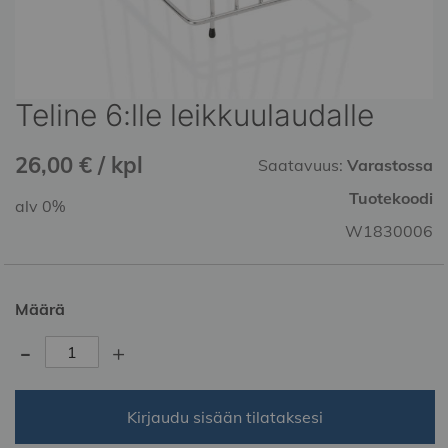
Teline 6:lle leikkuulaudalle
Skip
to
the
26,00 € / kpl
Saatavuus:
Varastossa
beginning
of
Tuotekoodi
alv 0%
the
W1830006
images
gallery
Määrä
-
+
Kirjaudu sisään tilataksesi