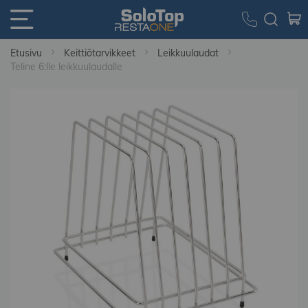
Etusivu
Keittiötarvikkeet
Leikkuulaudat
Teline 6:lle leikkuulaudalle
Skip
to
the
end
of
the
images
gallery