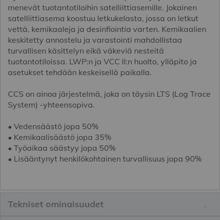
menevät tuotantotiloihin satelliittiasemille. Jokainen
satelliittiasema koostuu letkukelasta, jossa on letkut
vettä, kemikaaleja ja desinfiointia varten. Kemikaalien
keskitetty annostelu ja varastointi mahdollistaa
turvallisen käsittelyn eikä väkeviä nesteitä
tuotantotiloissa. LWP:n ja VCC II:n huolto, ylläpito ja
asetukset tehdään keskeisellä paikalla.
CCS on ainoa järjestelmä, joka on täysin LTS (Log Trace
System) -yhteensopiva.
• Vedensäästö jopa 50%
• Kemikaalisäästö jopa 35%
• Työaikaa säästyy jopa 50%
• Lisääntynyt henkilökohtainen turvallisuus jopa 90%
Tekniset ominaisuudet