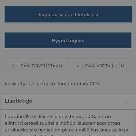
Kirjaudu sisään tilataksesi
Pyydä tarjous
LISÄÄ TOIVELISTAAN
LISÄÄ VERTAILUUN
Keskitetyt pesujärjestelmät Lagafors CCS
Lisätietoja
Lagafors®-keskuspesujärjestelmä, CCS, antaa
elintarviketeollisuudelle mahdollisuuden saavuttaa
ensiluokkaista hygieniaa pienemmillä kustannuksilla ja