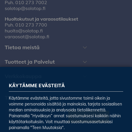
Puh.
010 273 7002
solotop@solotop.fi
Huoltokutsut ja varaosatilaukset
Puh.
010 273 7700
huolto@solotop.fi
varaosat@solotop.fi
Tietoa meistä
Tuotteet ja Palvelut
Verkkokauppa
KÄYTÄMME EVÄSTEITÄ
Tilaa uutiskirjeemme
Käytämme evästeitä, jotta sivustomme toimii oikein ja
voimme personoida sisältöä ja mainoksia, tarjota sosiaalisen
median ominaisuuksia ja analysoida tietoliikennettä.
Painamalla ”Hyväksyn” annat suostumuksesi kaikkiin näihin
Tilaa uutiskirje
käyttötarkoituksiin. Voit muuttaa suostumusasetuksiasi
painamalla "Teen Muutoksia".