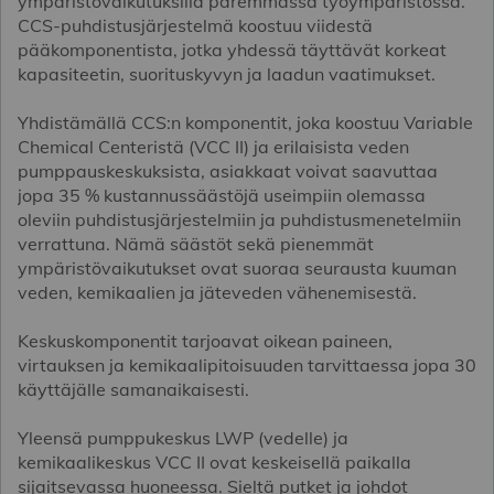
ympäristövaikutuksilla paremmassa työympäristössä.
CCS-puhdistusjärjestelmä koostuu viidestä
pääkomponentista, jotka yhdessä täyttävät korkeat
kapasiteetin, suorituskyvyn ja laadun vaatimukset.
Yhdistämällä CCS:n komponentit, joka koostuu Variable
Chemical Centeristä (VCC II) ja erilaisista veden
pumppauskeskuksista, asiakkaat voivat saavuttaa
jopa 35 % kustannussäästöjä useimpiin olemassa
oleviin puhdistusjärjestelmiin ja puhdistusmenetelmiin
verrattuna. Nämä säästöt sekä pienemmät
ympäristövaikutukset ovat suoraa seurausta kuuman
veden, kemikaalien ja jäteveden vähenemisestä.
Keskuskomponentit tarjoavat oikean paineen,
virtauksen ja kemikaalipitoisuuden tarvittaessa jopa 30
käyttäjälle samanaikaisesti.
Yleensä pumppukeskus LWP (vedelle) ja
kemikaalikeskus VCC II ovat keskeisellä paikalla
sijaitsevassa huoneessa. Sieltä putket ja johdot