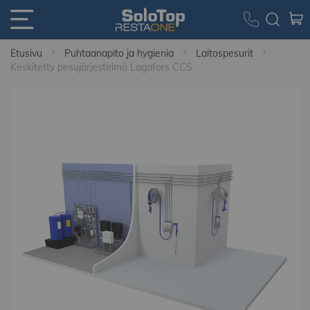
Etusivu
Puhtaanapito ja hygienia
Laitospesurit
Keskitetty pesujärjestelmä Lagafors CCS
Skip
to
the
end
of
the
images
gallery