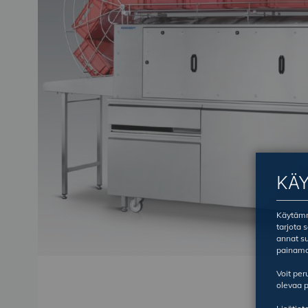
KÄ
Käytämme
tarjota 
annat su
painama
Voit pe
olevaa p