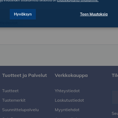
oja evästeiden sisältämistä tiedoista on
Evästekäytäntö-sivullamme.
Hyväksyn
Teen Muutoksia
etiedostot
Tuotteet ja Palvelut
Verkkokauppa
Ti
Tuotteet
Yhteystiedot
Tuotemerkit
Laskutustiedot
Suunnittelupalvelu
Myyntiehdot
Se