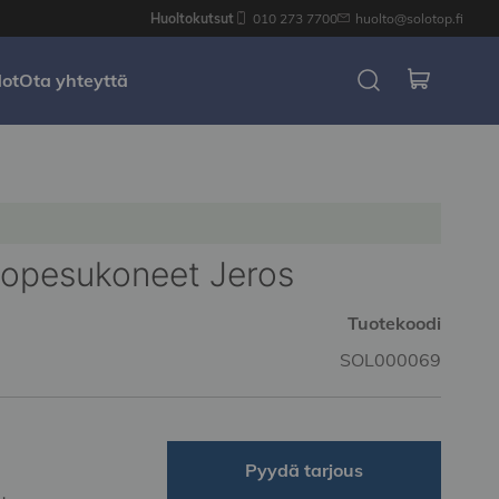
Huoltokutsut
010 273 7700
huolto@solotop.fi
dot
Ota yhteyttä
kopesukoneet Jeros
Tuotekoodi
SOL000069
Pyydä tarjous