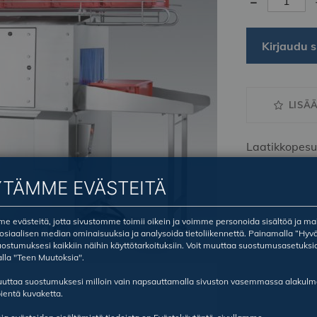
-
Kirjaudu s
LISÄ
Laatikkopesu
YTÄMME EVÄSTEITÄ
 evästeitä, jotta sivustomme toimii oikein ja voimme personoida sisältöä ja ma
sosiaalisen median ominaisuuksia ja analysoida tietoliikennettä. Painamalla ”Hyv
ostumuksesi kaikkiin näihin käyttötarkoituksiin. Voit muuttaa suostumusasetuksi
lla "Teen Muutoksia".
ruuttaa suostumuksesi milloin vain napsauttamalla sivuston vasemmassa alakul
ientä kuvaketta.