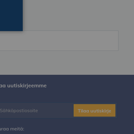
laa uutiskirjeemme
Tilaa uutiskirje
uraa meitä: