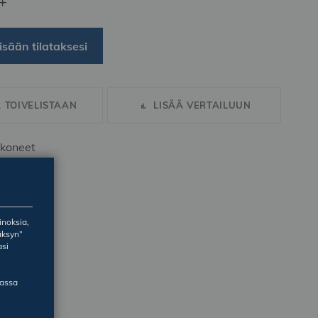
+
isään tilataksesi
Ä TOIVELISTAAN
LISÄÄ VERTAILUUN
koneet
inoksia,
äksyn”
asi
massa