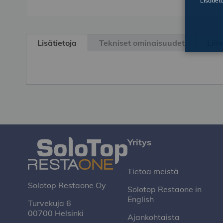
Lisätiet
Skip
to
Lisätietoja
Tekniset ominaisuudet
Liit
the
beginning
of
the
images
gallery
Yritys
Tietoa meistä
Solotop Restaone Oy
Solotop Restaone in
English
Turvekuja 6
00700 Helsinki
Ajankohtaista