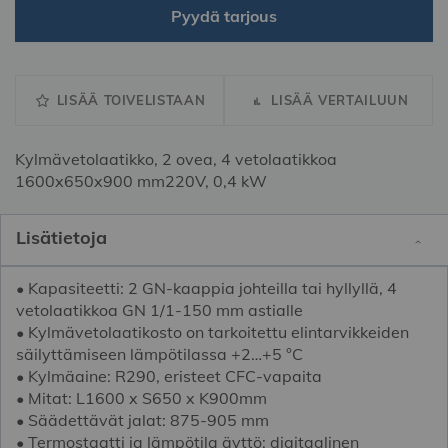
Pyydä tarjous
LISÄÄ TOIVELISTAAN
LISÄÄ VERTAILUUN
Kylmävetolaatikko, 2 ovea, 4 vetolaatikkoa
1600x650x900 mm220V, 0,4 kW
Lisätietoja
• Kapasiteetti: 2 GN-kaappia johteilla tai hyllyllä, 4
vetolaatikkoa GN 1/1-150 mm astialle
• Kylmävetolaatikosto on tarkoitettu elintarvikkeiden
säilyttämiseen lämpötilassa +2…+5 °C
• Kylmäaine: R290, eristeet CFC-vapaita
• Mitat: L1600 x S650 x K900mm
• Säädettävät jalat: 875-905 mm
• Termostaatti ja lämpötila äyttö: digitaalinen