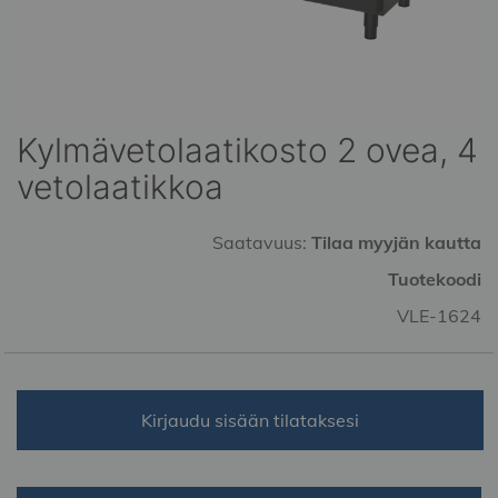
Kylmävetolaatikosto 2 ovea, 4
Skip
to
vetolaatikkoa
the
beginning
of
Saatavuus:
Tilaa myyjän kautta
the
Tuotekoodi
images
gallery
VLE-1624
Kirjaudu sisään tilataksesi