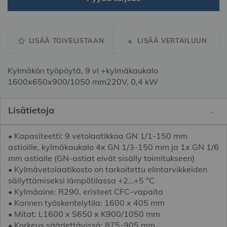
LISÄÄ TOIVELISTAAN
LISÄÄ VERTAILUUN
Kylmäkön työpöytä, 9 vl +kylmäkaukalo
1600x650x900/1050 mm220V, 0,4 kW
Lisätietoja
• Kapasiteetti: 9 vetolaatikkoa GN 1/1-150 mm
astioille, kylmäkaukalo 4x GN 1/3-150 mm ja 1x GN 1/6
mm astialle (GN-astiat eivät sisälly toimitukseen)
• Kylmävetolaatikosto on tarkoitettu elintarvikkeiden
säilyttämiseksi lämpötilassa +2…+5 °C
• Kylmäaine: R290, eristeet CFC-vapaita
• Kannen työskentelytila: 1600 x 405 mm
• Mitat: L1600 x S650 x K900/1050 mm
• Korkeus säädettävissä: 875-905 mm