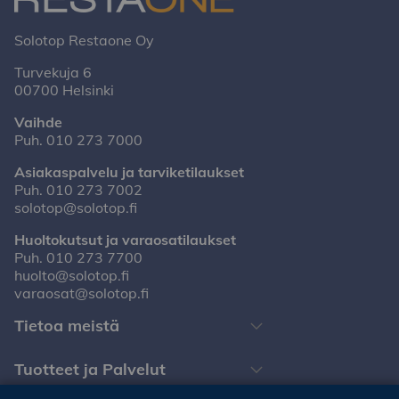
Solotop Restaone Oy
Turvekuja 6
00700 Helsinki
Vaihde
Puh.
010 273 7000
Asiakaspalvelu ja tarviketilaukset
Puh.
010 273 7002
solotop@solotop.fi
Huoltokutsut ja varaosatilaukset
Puh.
010 273 7700
huolto@solotop.fi
varaosat@solotop.fi
Tietoa meistä
Tuotteet ja Palvelut