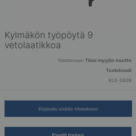
Kylmäkön työpöytä 9
Skip
to
vetolaatikkoa
the
beginning
of
Saatavuus:
Tilaa myyjän kautta
the
Tuotekoodi
images
gallery
KLE-1609
Kirjaudu sisään tilataksesi
Pyydä tarjous