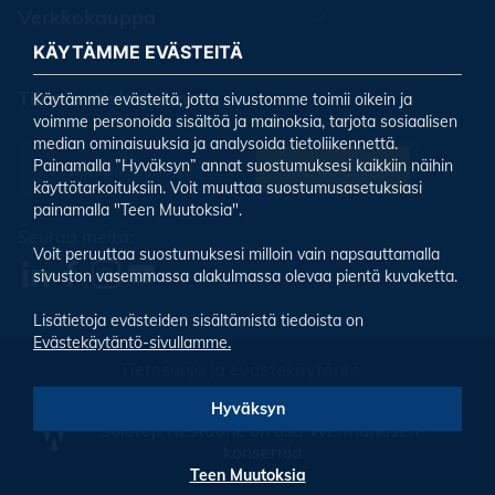
Verkkokauppa
KÄYTÄMME EVÄSTEITÄ
Tilaa uutiskirjeemme
Käytämme evästeitä, jotta sivustomme toimii oikein ja
voimme personoida sisältöä ja mainoksia, tarjota sosiaalisen
median ominaisuuksia ja analysoida tietoliikennettä.
Painamalla ”Hyväksyn” annat suostumuksesi kaikkiin näihin
Tilaa uutiskirje
käyttötarkoituksiin. Voit muuttaa suostumusasetuksiasi
painamalla "Teen Muutoksia".
Seuraa meitä:
Voit peruuttaa suostumuksesi milloin vain napsauttamalla
sivuston vasemmassa alakulmassa olevaa pientä kuvaketta.
Lisätietoja evästeiden sisältämistä tiedoista on
Evästekäytäntö-sivullamme.
Tietosuoja ja evästekäytäntö
Evästeiden asetukset
Hyväksyn
Solotop Restaone on osa Wermundsen-
konsernia
Teen Muutoksia